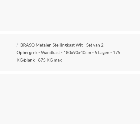
40 cm
Product breedte
90 cm
Verpakkingsgewicht
Kruimelpad
18 kg
BRASQ Metalen Stellingkast Wit - Set van 2 -
Opbergrek - Wandkast - 180x90x40cm - 5 Lagen - 175
Open of dichte kast
KG/plank - 875 KG max
Open kast
Inclusief achterwand
Ja
Met wielen
Nee
Inclusief plank(en)
Nee
Type kast