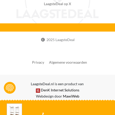
LaagsteDeal op X
10 cm
Verpakking lengte
42 cm
Verpakking breedte
35 cm
2025 LaagsteDeal
Doelgroep
Volwassenen
Privacy
Algemene voorwaarden
Hanggedeelte
Nee
Ophangbaar
LaagsteDeal.nl is een product van
Nee
DenK Internet Solutions
Webdesign door
MawiWeb
Verstelbare planken
Ja
,
EAN