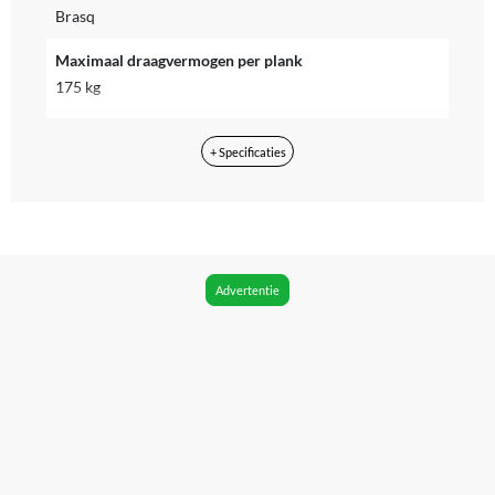
Brasq
Maximaal draagvermogen per plank
175 kg
Kleur
+ Specificaties
Wit
Materiaal
Gelakt staal
Keurmerk
Advertentie
Geen
Fabrieksgarantie termijn
1 jaar
Product hoogte
180 cm
Product diepte