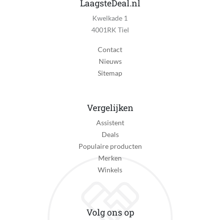
LaagsteDeal.nl
Stellingkast berging
Kwelkade 1
Stijl
4001RK Tiel
Industrieel
Contact
Type deur
Nieuws
Stoffen deur
Sitemap
Inclusief lade(s)
Nee
Vergelijken
Opties kast
Assistent
Geen opties
Deals
Populaire producten
Inhoud van set
Merken
Geen set
Winkels
Verpakkingsinhoud
2 stuks
Volg ons op
Verpakking hoogte