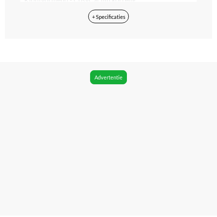
+ Specificaties
Geur toegevoegd
Geen
Klontvormend
Ja
Advertentie
Geschikt voor kittens
Ja
Inhoud
50 l
Product gewicht
21.5 kg
Productgewicht in consumenteneenheid (CE)
4.3 kg
Verpakking breedte
39 cm