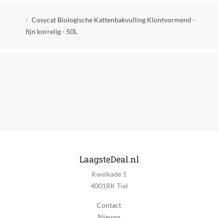
Kruimelpad
Verpakking hoogte
Cosycat Biologische Kattenbakvulling Klontvormend -
28 cm
fijn korrelig - 50L
Verpakking lengte
53 cm
Verpakkingsgewicht
22.50 kg
EAN
7446013971914
LaagsteDeal.nl
Kwelkade 1
4001RK Tiel
Contact
Nieuws