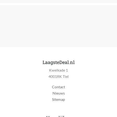
Kwaliteitslabel
CE
Fabrieksgarantie termijn
1 jaar
Kleur
Blauw
Product breedte
LaagsteDeal.nl
220 cm
Kwelkade 1
4001RK Tiel
Product hoogte
84 cm
Contact
Nieuws
Product lengte
Sitemap
450 cm
Taal handleiding
Universeel