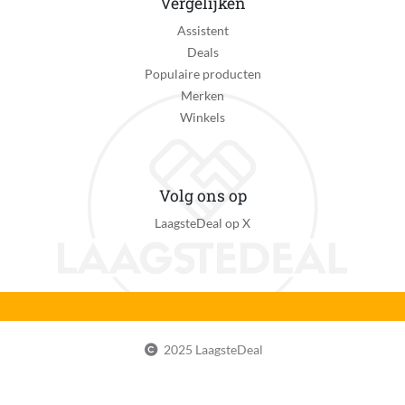
Vergelijken
Assistent
Verpakking breedte
Deals
30 cm
Populaire producten
Verpakking hoogte
Merken
108 cm
Winkels
Verpakking lengte
37 cm
Volg ons op
EAN
LaagsteDeal op X
7103653770870
2025 LaagsteDeal