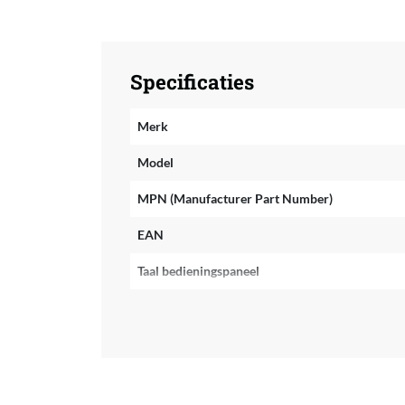
Specificaties
Merk
Model
MPN (Manufacturer Part Number)
EAN
Taal bedieningspaneel
Taal handleiding
Fabrieksgarantie termijn
Extra garantie