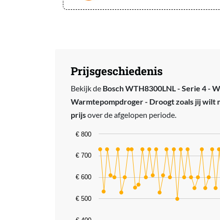
Prijsgeschiedenis
Bekijk de
Bosch WTH8300LNL - Serie 4 - W
Warmtepompdroger - Droogt zoals jij wilt me
prijs
over de afgelopen periode.
Chart
€ 800
Line chart with 58 data points.
€ 700
The chart has 1 X axis displaying catego
€ 600
The chart has 1 Y axis displaying value
€ 500