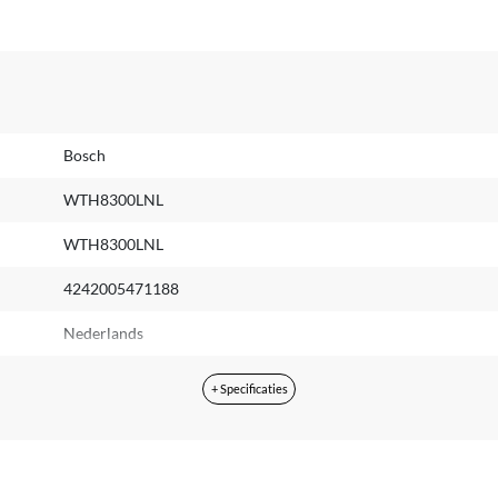
Bosch
WTH8300LNL
WTH8300LNL
4242005471188
Nederlands
Nederlands
+ Specificaties
2 jaar
Geen extra garantie