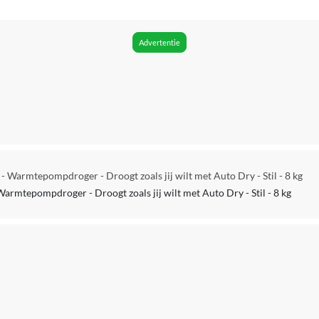
On-site repair
Warmtepompdroger
Advertentie
A++
235 kWh
Ja
Warmtepompdroger
Warmtepompdroger - Droogt zoals jij wilt met Auto Dry - Stil - 8 kg
8 kg
rmtepompdroger - Droogt zoals jij wilt met Auto Dry - Stil - 8 kg
65 dB
Met slang via waterafvoer, Opvang in reservoir
162
Ja