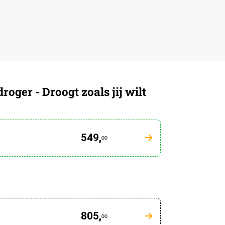
er - Droogt zoals jij wilt
549,
00
805,
00