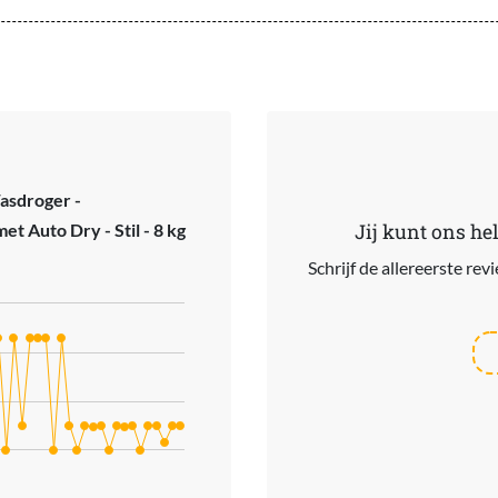
asdroger -
t Auto Dry - Stil - 8 kg
Jij kunt ons he
Schrijf de allereerste re
ries.
s. Data ranges from 499 to 729.