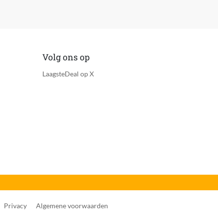
Volg ons op
LaagsteDeal op X
n, Kreukherstellend, Kort
Privacy
Algemene voorwaarden