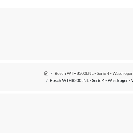
Reparatie type
Verpakkingsinhoud
Energieverbruik niveau
Jaarlijks energieverbruik in kWh
Energie besparing
Type droger
Kruimelpad
Bosch WTH8300LNL - Serie 4 - Wasdroger - 
Laadvermogen wasdroger
Bosch WTH8300LNL - Serie 4 - Wasdroger - Wa
Geluidsniveau drogen
Type condensafvoer
Programmaduur katoen maximale belading
Vochtigheid sensor