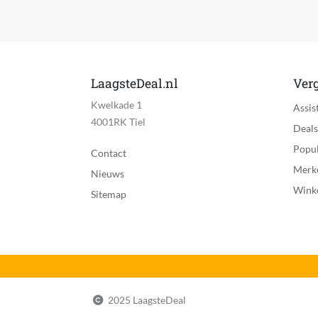
Heeft anti-kreuk fase
Digitale indicator resterende tijd
Geluidssignaal einde wasbeurt
LaagsteDeal.nl
Verg
Tumbler heeft verlichting
Kwelkade 1
Assis
Slimme functie
4001RK Tiel
Deals
Bediening via mobiele app
Popul
Contact
Merk
Smart Home Platform
Nieuws
Wink
Sitemap
Programma's voor delicate stoffen
Type droogprogramma
Kleur
Stand display
2025 LaagsteDeal
Materiaal tuimelaar