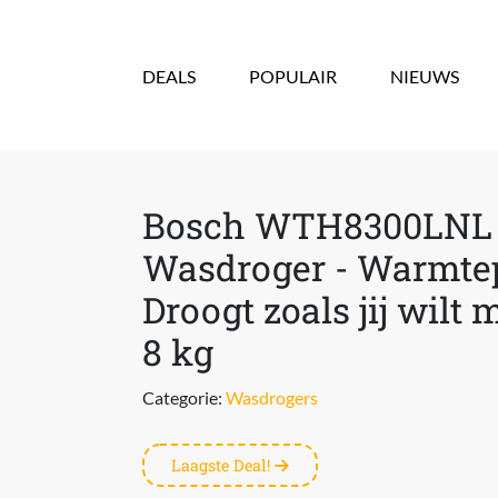
Overslaan en naar de inhoud gaan
DEALS
POPULAIR
NIEUWS
Bosch WTH8300LNL - 
Wasdroger - Warmte
Droogt zoals jij wilt m
8 kg
Categorie:
Wasdrogers
Laagste Deal!