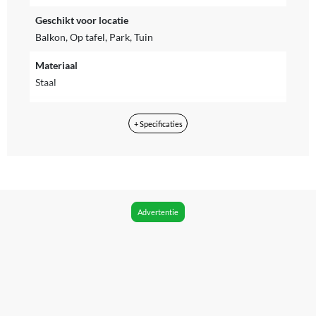
Geschikt voor locatie
Balkon, Op tafel, Park, Tuin
Materiaal
Staal
Type houtskoolbarbecue
+ Specificaties
Open grillbarbecue
Inclusief hoes
Nee
Diameter kookoppervlak
Advertentie
48 cm
Product breedte
111 cm
Product lengte
50 cm