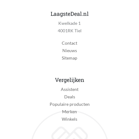
Vet collector
LaagsteDeal.nl
Nee
Kwelkade 1
Inclusief thermometer
4001RK Tiel
Ja
Contact
Inclusief verwijderbare aslade
Nieuws
Ja
Sitemap
Inclusief luchtrooster
Ja
Vergelijken
Inclusief onderstel
Assistent
Ja
Deals
Populaire producten
Inclusief slang
Merken
Nee
Winkels
Met zijbrander
Nee