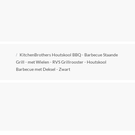
Product hoogte
105 cm
Product gewicht
31 kg
Lengte grilloppervlak
Kruimelpad
37 cm
KitchenBrothers Houtskool BBQ - Barbecue Staande
Grill - met Wielen - RVS Grillrooster - Houtskool
Geschikt voor aantal hamburgers
Barbecue met Deksel - Zwart
12
Met handgreep / handgrepen
Ja
Inclusief deksel
Ja
Inclusief wielen
Ja