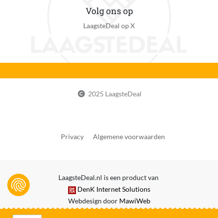
Volg ons op
Met zijtafel
LaagsteDeal op X
Ja
Aantal branders
0
Verpakkingsinhoud
KitchenBrothers 2-in-1 Houtskool BBQ XL (1x),
2025 LaagsteDeal
Inklapbare zijtafels (2x), Handleiding (1x)
EAN
8721055564621
Privacy
Algemene voorwaarden
Fabrieksgarantie termijn
2 jaar
LaagsteDeal.nl is een product van
Reparatie type
DenK Internet Solutions
Carry-in
Webdesign door
MawiWeb
Uitzonderingen fabrieksgarantie