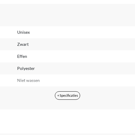
Unisex
Zwart
Effen
Polyester
Niet wassen
De informatie van de fabrikant is momenteel niet beschikbaar.
+ Specificaties
Kinderen
-
One size