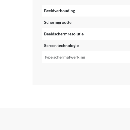
Beeldverhouding
Schermgrootte
Beeldschermresolutie
Screen technologie
Type schermafwerking
Touchscreen
Beeldscherm verversing snelheid
Adaptive Sync
Type computer processor
Processor implementatie
Aantal processorkernen