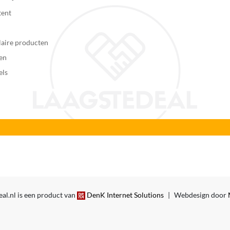
SSD
tent
PCIe
aire producten
256 GB
en
els
SD-kaart
Onboard videokaart
Intel UHD Graphics
Gedeeld
Windows 11 Pro
Ja, 802.11ax (WiFi 6)
al.nl is een product van
DenK Internet Solutions
|
Webdesign door
Bluetooth 5.2
Niet bedraad