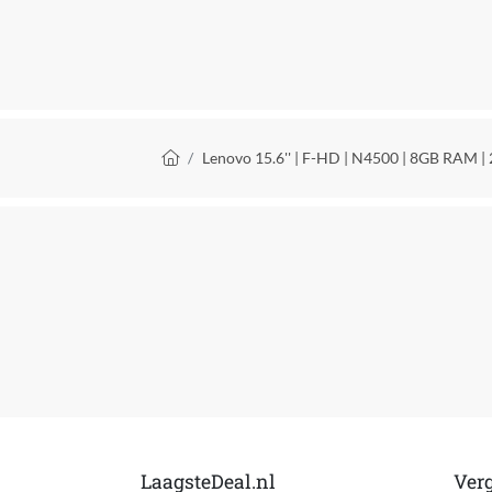
Maximale processor turbo frequentie
Kloksignaalfrequentie
NPU Rekenkracht (TOPS)
Kruimelpad
Lenovo 15.6'' | F-HD | N4500 | 8GB RAM |
Intern geheugen
Aantal Geheugensloten
RAM geheugen uitbreidbaar
Geheugenslot 1
Type geheugen 1
Geheugenslot 2
Type geheugen 2
Opslagcapaciteit
LaagsteDeal.nl
Verg