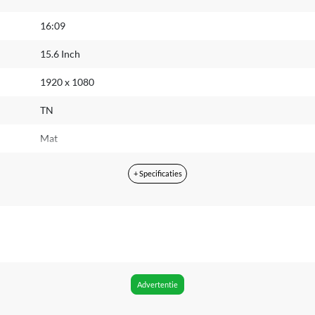
16:09
15.6 Inch
1920 x 1080
TN
Mat
Nee
+ Specificaties
60 Hz
Nee
Intel Celeron
N4500
Advertentie
2