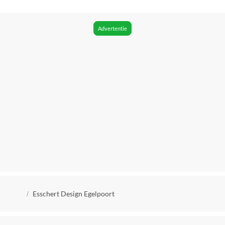
22.50 cm
Verpakking breedte
Advertentie
1.80 cm
Verpakking hoogte
13.00 cm
Verpakking lengte
22.50 cm
Verpakkingsgewicht
173 kg
EAN
8714982183218
Kruimelpad
Esschert Design Egelpoort