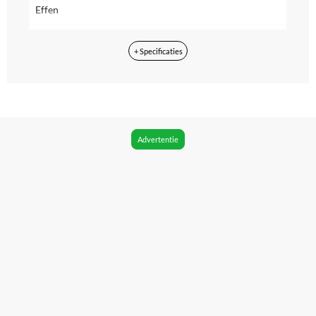
Effen
Materiaal
+ Specificaties
Polyester
Wasvoorschrift
Machinewas 30 °C
Fabrikantgegevens
Advertentie
De informatie van de fabrikant is momenteel niet
beschikbaar.
Doelgroep
Kinderen
Maat
One size
Seizoenscollectie
Never out of stock