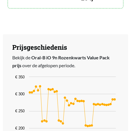
Prijsgeschiedenis
Bekijk de
Oral-B iO 9n Rozenkwarts Value Pack
prijs
over de afgelopen periode.
Chart
€ 350
Line chart with 42 data points.
The chart has 1 X axis displaying categories.
€ 300
The chart has 1 Y axis displaying values. Data ranges from 206 to 
€ 250
€ 200