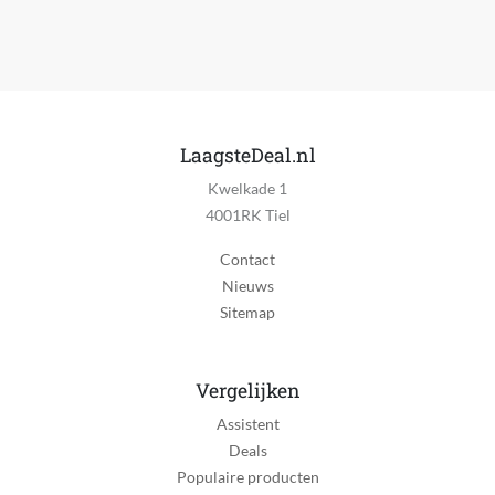
Nylon
Meegeleverde accessoires
Beschermkap, Reisetui, USB lader
Met display
Nee
LaagsteDeal.nl
Kwelkade 1
Ook geschikt voor baardhaar
4001RK Tiel
Nee
Contact
Oplaadtijd
Nieuws
4 uur
Sitemap
Reinigingsstation
Nee
Vergelijken
Reparatie type
Assistent
Carry-in
Deals
Schoonmaak indicator
Populaire producten