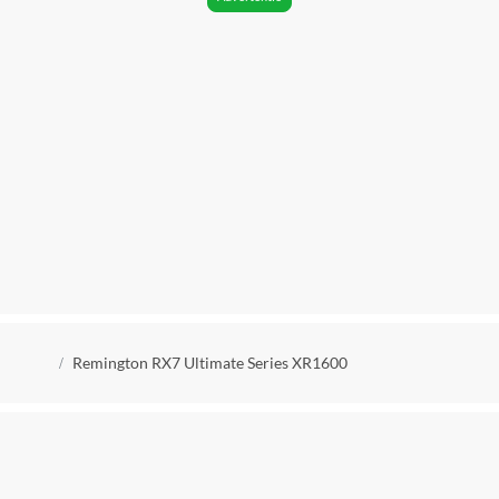
Ja
Draadloos opladen
Nee
Fabrieksgarantie termijn
2 jaar
Flexibele scheerkop
Ja
Geschikt voor nat scheren
Ja
Kleur
Kruimelpad
Zwart
Remington RX7 Ultimate Series XR1600
MPN (Manufacturer Part Number)
41227560100
Materiaal