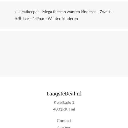
Kruimelpad
Verpakking breedte
Heatkeeper - Mega thermo wanten kinderen - Zwart -
10 cm
5/8 Jaar - 1-Paar - Wanten kinderen
Verpakking hoogte
3 cm
Verpakking lengte
25 cm
EAN
8720704451060
LaagsteDeal.nl
Kwelkade 1
4001RK Tiel
Contact
Nieuws