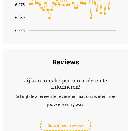
The chart has 1 Y axis displaying values. Data ranges from 249 to 
€ 275
€ 250
€ 225
End of interactive chart.
Reviews
Jij kunt ons helpen om anderen te
informeren!
Schrijf de allereerste review en laat ons weten hoe
jouw ervaring was.
Schrijf een review