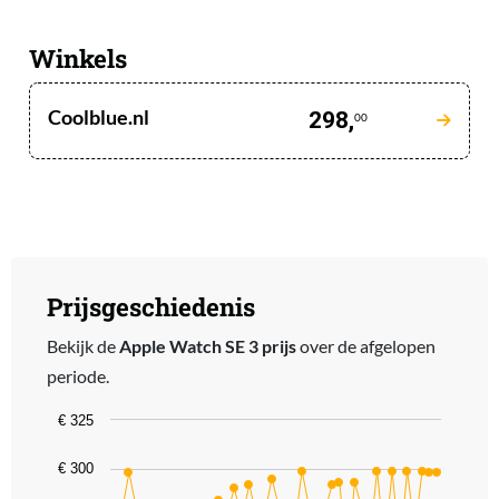
Winkels
Coolblue.nl
298,
00
Prijsgeschiedenis
Bekijk de
Apple Watch SE 3 prijs
over de afgelopen
periode.
Chart
€ 325
Line chart with 44 data points.
€ 300
The chart has 1 X axis displaying categories.