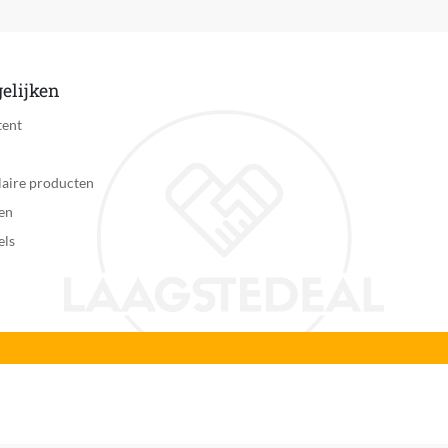
elijken
tent
aire producten
en
els