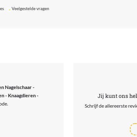
ies
Veelgestelde vragen
en Nagelschaar -
en - Knaagdieren -
Jij kunt ons he
ode.
Schrijf de allereerste re