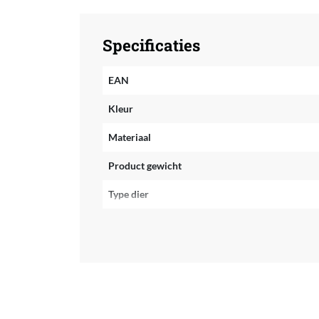
Specificaties
EAN
Kleur
Materiaal
Product gewicht
Type dier
Type knaagdier
Product lengte
Product hoogte
Fabrikantgegevens