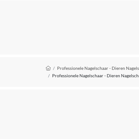
Aantal consumenteneenheden (CE)
Aantal producten in consumenteneenheid (CE)
Product breedte
Type Nagelverzorgingsproduct
Verpakking breedte
Kruimelpad
Professionele Nagelschaar - Dieren Nagels
Verpakking hoogte
Professionele Nagelschaar - Dieren Nagelsch
Verpakking lengte
Verpakkingsgewicht
Verpakkingsinhoud
EAN