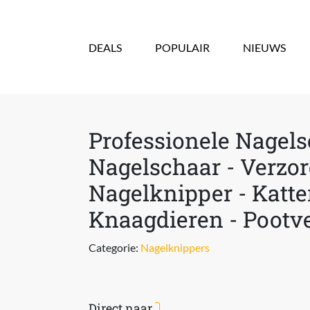
Overslaan en naar de inhoud gaan
DEALS
POPULAIR
NIEUWS
Professionele Nagels
Nagelschaar - Verzor
Nagelknipper - Katte
Knaagdieren - Pootv
Categorie:
Nagelknippers
Direct naar