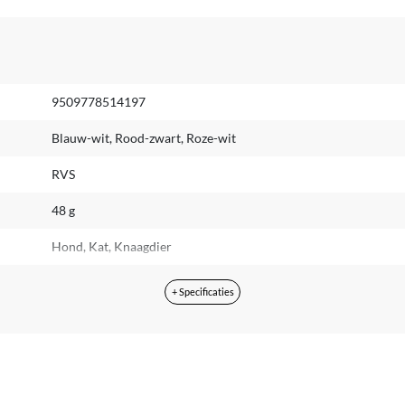
9509778514197
Blauw-wit, Rood-zwart, Roze-wit
RVS
48 g
Hond, Kat, Knaagdier
Konijn
+ Specificaties
11.50 cm
11.50 cm
De informatie van de fabrikant is momenteel niet beschikbaar.