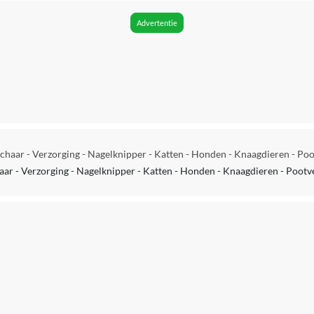
1
Advertentie
1
4 cm
Nagelknipper
12 cm
chaar - Verzorging - Nagelknipper - Katten - Honden - Knaagdieren - Po
21 cm
aar - Verzorging - Nagelknipper - Katten - Honden - Knaagdieren - Pootv
0 mm
48 g
1 Professionele Nagelknipper incl. Veiligheidsstop
9509778514197