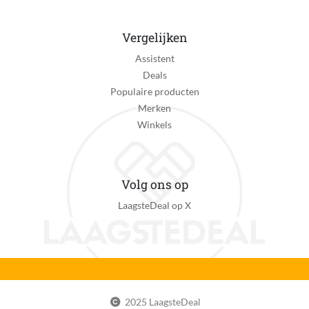
Zichtbaar
VESA maat
Vergelijken
VESA 200mm x 200mm
Assistent
Taal handleiding
Deals
Universeel
Populaire producten
Merken
Introductiejaar
Winkels
2025
Ondersteuning met updates
Minimaal 24 maanden na introductiedatum
Volg ons op
LaagsteDeal op X
Afstandsbediening
Ja
App vereist voor volledige functionaliteit
Nee
Kan zelfstandig met internet verbinden
2025 LaagsteDeal