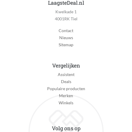
Nee
LaagsteDeal.nl
Kwelkade 1
Dual Voltage
4001RK Tiel
Nee
Contact
Flexibel roterend koord
Nieuws
Ja
Sitemap
Ophangbaar
Nee
Vergelijken
Koude lucht positie
Assistent
Nee
Deals
Aantal warmtestanden
Populaire producten
1
Merken
Winkels
Fabrieksgarantie termijn
2 jaar
Uitzonderingen fabrieksgarantie
Volg ons op