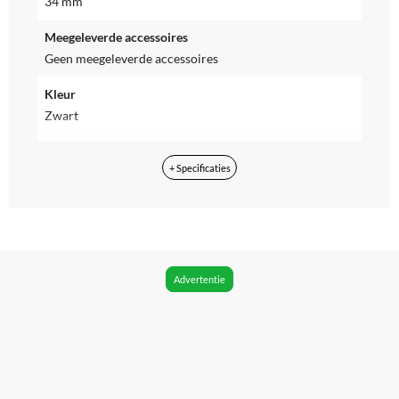
34 mm
Meegeleverde accessoires
Geen meegeleverde accessoires
Kleur
Zwart
Materiaal
+ Specificaties
Keramische coating
Merk
BaBylissPRO
Snoerlengte
Advertentie
2.7 m
Verpakkingsinhoud
garantiebewijs, handleiding, krulborstel
EAN