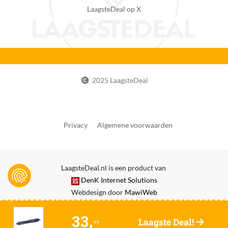
Geen
LaagsteDeal op X
Reparatie type
Carry-in
Fabrikantgegevens
De informatie van de fabrikant is momenteel niet
beschikbaar.
2025 LaagsteDeal
Aantal snelheden
2
Privacy
Algemene voorwaarden
CE markering
Zichtbaar
Extra smal handvat
LaagsteDeal.nl is een product van
Ja
DenK Internet Solutions
Webdesign door
MawiWeb
Intrekbare borstelpennen
Nee
33,
Laagste Deal!
99