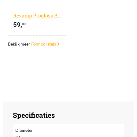
Revamp Progloss Big Round Brush BR-1400A
59,
00
Bekijk meer
Fohnborstels
Specificaties
Diameter