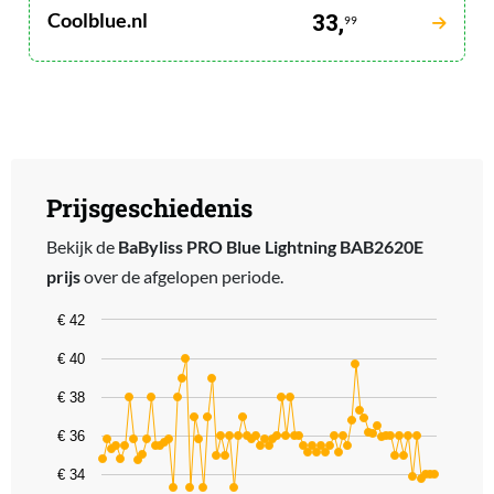
Coolblue.nl
33,
99
Prijsgeschiedenis
Bekijk de
BaByliss PRO Blue Lightning BAB2620E
prijs
over de afgelopen periode.
Chart
€ 42
Line chart with 77 data points.
€ 40
The chart has 1 X axis displaying categories.
€ 38
The chart has 1 Y axis displaying values. Data ranges from 33.3 to 
€ 36
€ 34