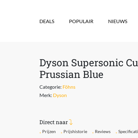
Overslaan en naar de inhoud gaan
DEALS
POPULAIR
NIEUWS
Dyson Supersonic Cur
Prussian Blue
Categorie:
Föhns
Merk:
Dyson
Direct naar
Prijzen
Prijshistorie
Reviews
Specificat