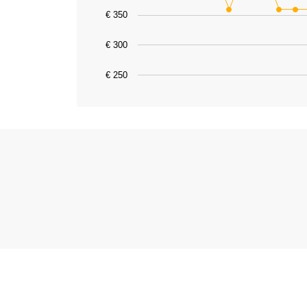
The chart has 1 X axis displaying catego
€ 350
The chart has 1 Y axis displaying value
€ 300
€ 250
End of interactive chart.