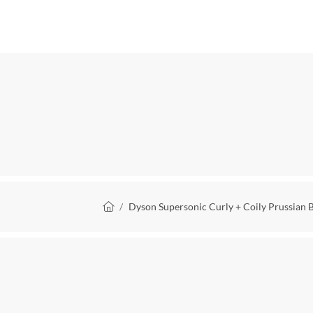
EAN
Type föhn motor
Vermogen
Maximale snelheid
Ion technologie
Keramische verwarmingselementen
Draadloos
Kruimelpad
Dyson Supersonic Curly + Coily Prussian 
Flexibel roterend koord
Ophangbaar
Koude lucht positie
Aantal snelheden