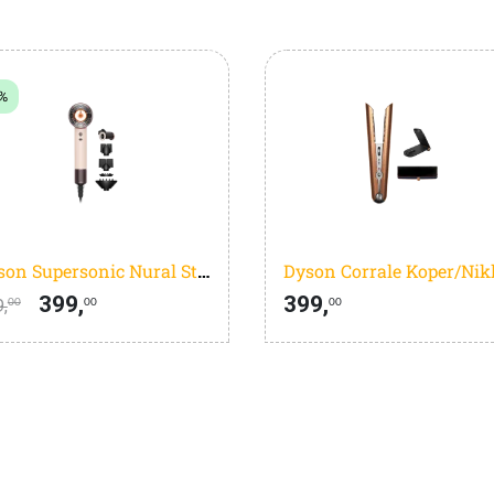
%
Dyson Supersonic Nural Straight + Wavy Ceramic Pink
Dyson Corrale Koper/Nik
399,
399,
,
00
00
00