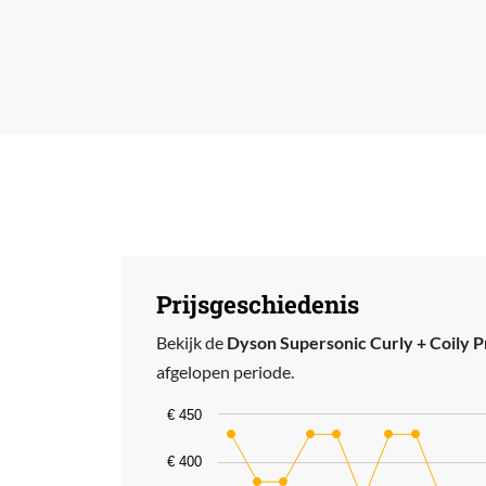
Prijsgeschiedenis
Bekijk de
Dyson Supersonic Curly + Coily Pr
afgelopen periode.
Chart
€ 450
Line chart with 17 data points.
€ 400