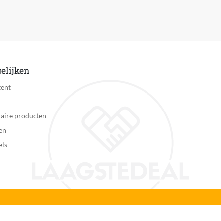
4
Nee
2 jaar
N.v.t.
elijken
Carry-in
tent
Zichtbaar
aire producten
650 g
en
els
Nee
113312-01
Ja
Universeel