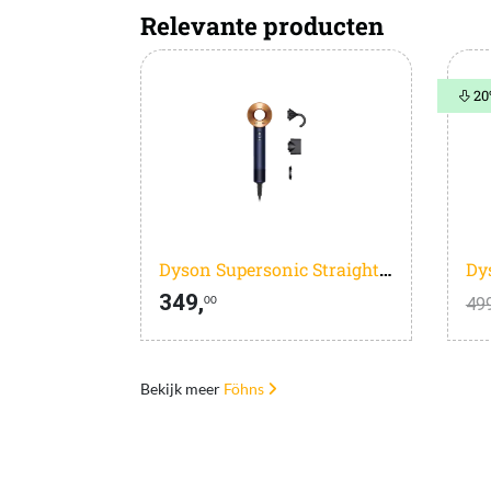
Relevante producten
20
Dyson Supersonic Straight + Wavy Prussian Blue
349,
499
00
Bekijk meer
Föhns