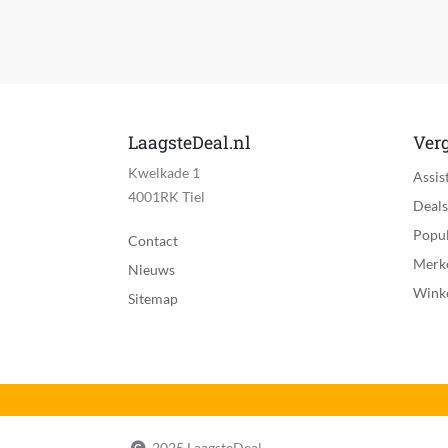
Aantal warmtestanden
Inklapbare handgreep
Fabrieksgarantie termijn
Uitzonderingen fabrieksgarantie
LaagsteDeal.nl
Verg
Kwelkade 1
Reparatie type
Assis
4001RK Tiel
Deals
CE markering
Popul
Contact
Gewicht van föhn
Merk
Nieuws
Wink
Inclusief volume diffuser
Sitemap
MPN (Manufacturer Part Number)
Overhittingsbeveiliging
Taal handleiding
2025 LaagsteDeal