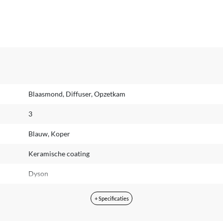
Blaasmond, Diffuser, Opzetkam
3
Blauw, Koper
Keramische coating
Dyson
2.62 m
+ Specificaties
Dyson Supersonic™ Curly+Coily. Stylingconcentrator. Opzetstuk