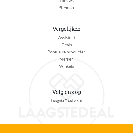
Nieuws
Acryl
Sitemap
Percentage materiaal 1
20 %
Vergelijken
Percentage materiaal 2
Assistent
10 %
Deals
Populaire producten
Percentage materiaal 3
Merken
60 %
Winkels
Personage
Geen personage
Volg ons op
Seizoenscollectie
LaagsteDeal op X
Herfst/Winter
Seizoensjaar
Never out of stock
Sportteam