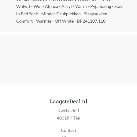
Nee
Wolwit - Wol - Alpaca - Acryl - Warm - Pyjamadag - Stay
in Bed Sock - Minder Drukplekken - Slaapsokken -
Geslacht
Comfort - Warmte - Off White - BP241107.110
Vrouwen
Kleding artikelnummer
BP241107.110.106
Kledingopties
Geen opties
Lijn
Bonnie Doon
Materiaal 1
LaagsteDeal.nl
Wol
Kwelkade 1
Materiaal 2
4001RK Tiel
Alpacawol
Contact
Materiaal 3