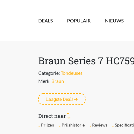
Overslaan en naar de inhoud gaan
DEALS
POPULAIR
NIEUWS
Braun Series 7 HC75
Categorie:
Tondeuses
Merk:
Braun
Laagste Deal!
Direct naar
Prijzen
Prijshistorie
Reviews
Specificat