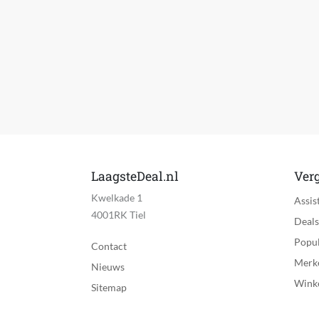
Spoelbaar
Oplaadtijd
Batterij duur
Materiaal messen
Zelfslijpende messen
Verstelbare kammen
LaagsteDeal.nl
Verg
Kwelkade 1
Manier van lengte-instelling
Assis
4001RK Tiel
Deals
Maximale verstelbare lengte
Popul
Contact
Minimale verstelbare lengte
Merk
Nieuws
Wink
Tussenstappen lengte-instelling
Sitemap
Zelfsmerende messen