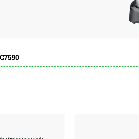
HC7590
de afgelopen periode.