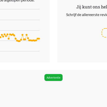
Jij kunt ons he
Schrijf de allereerste re
ries.
. Data ranges from 48.99 to 99.99.
Advertentie