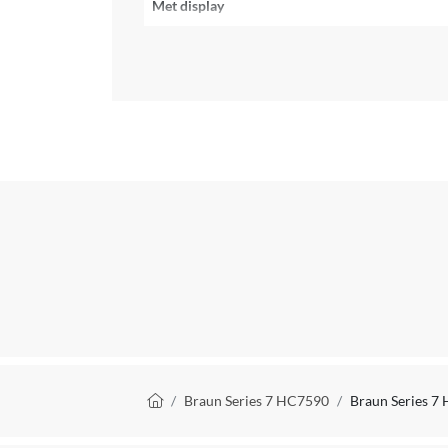
Met display
Kleur
Materiaal
Reparatie type
Uitzonderingen fabrieksgarantie
Fabrieksgarantie termijn
Verpakkingsinhoud
Soort oplader
Geschikt voor lichaamsdeel
Draadloos
Kruimelpad
Braun Series 7 HC7590
Braun Series 7
Bruikbaar tijdens laden
Nat en droog te gebruiken