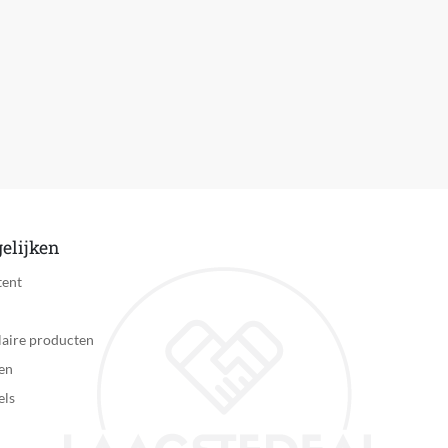
Ja
5 minuut
50 minuut
RVS
Nee
Ja
elijken
Opzetbare kammen
tent
35 mm
aire producten
3 mm
en
els
3 mm
Nee