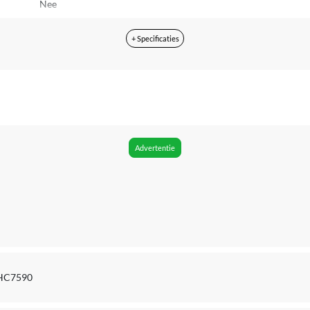
Nee
Grijs
+ Specificaties
Niet van toepassing
On-site repair
nvt
2 jaar
Advertentie
haartrimmer, 2 kammen, 1 oplaadstandaard, 1 etui, 1 reinigings
Stopcontact
Hoofd
Ja
 HC7590
Nee
Ja