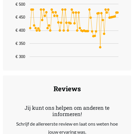
Chart
€ 500
Line chart with 66 data points.
€ 450
The chart has 1 X axis displaying categories.
The chart has 1 Y axis displaying values. Data ranges from 336 to 
€ 400
€ 350
€ 300
End of interactive chart.
Reviews
Jij kunt ons helpen om anderen te
informeren!
Schrijf de allereerste review en laat ons weten hoe
jouw ervaring was.