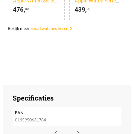
Apple Watch Series 11
Apple Watch Series 11
476,
439,
00
00
Bekijk meer
Smartwatches heren
Specificaties
EAN
0195950631784