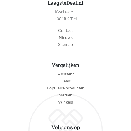
Maximale batterijduur
LaagsteDeal.nl
180 minuut
Kwelkade 1
4001RK Tiel
Oplaadtijd
60 minuut
Contact
Nieuws
Product gewicht
Sitemap
0.41 kg
RPM (rotatiesnelheid)
2400 r/min
Vergelijken
Assistent
Reparatie type
Deals
Pick-up en return
Populaire producten
Taal handleiding
Merken
Duits, Engels, Niet van toepassing
Winkels
Temperatuur instellingen
Nee
Volg ons op