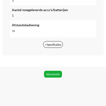
3
Aantal meegeleverde accu's/batterijen
1
Afstandsbediening
Ja
Amplitude (in mm)
+ Specificaties
10
Automatisch uitschakelen
Nee
Blokkeerkracht (in KG)
Advertentie
9 kg
CE markering
Zichtbaar
Compatible met app