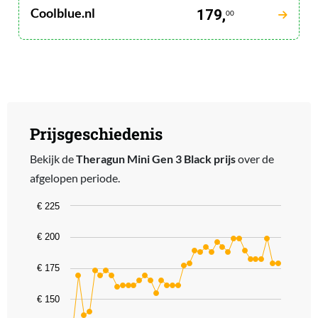
Coolblue.nl
179,
00
Prijsgeschiedenis
Bekijk de
Theragun Mini Gen 3 Black prijs
over de
afgelopen periode.
Chart
€ 225
Line chart with 38 data points.
€ 200
The chart has 1 X axis displaying categories.
The chart has 1 Y axis displaying values. Data ranges from 129 to 
€ 175
€ 150