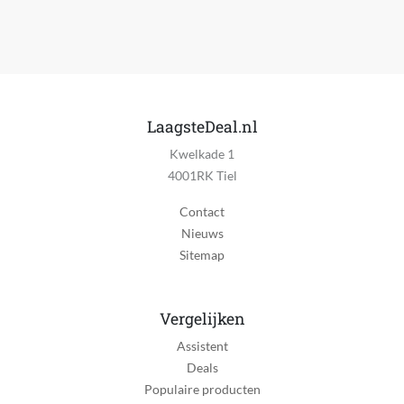
Stopcontact
Geschikt voor lichaamsdeel
Gezicht
Type baardgroei
LaagsteDeal.nl
Licht, Middel, Zwaar
Kwelkade 1
Draadloos
4001RK Tiel
Ja
Contact
Bruikbaar tijdens laden
Nieuws
Nee
Sitemap
Spoelbaar
Ja
Vergelijken
Reinigingsstation
Assistent
Ja
Deals
Populaire producten
Schoonmaak indicator