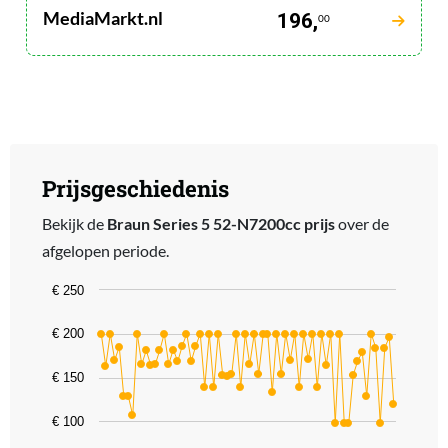
MediaMarkt.nl
196,
00
Prijsgeschiedenis
Bekijk de
Braun Series 5 52-N7200cc prijs
over de
afgelopen periode.
Chart
€ 250
Line chart with 66 data points.
€ 200
The chart has 1 X axis displaying categories.
The chart has 1 Y axis displaying values. Data ranges from 97.99 t
€ 150
€ 100