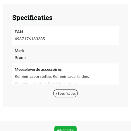
Specificaties
EAN
4987176183385
Merk
Braun
Meegeleverde accessoires
Reinigingsborsteltje, Reinigingscartridge,
Reinigingsstation, Precisietrimmer
+ Specificaties
Voedingstype
Accu
Met display
Ja
Advertentie