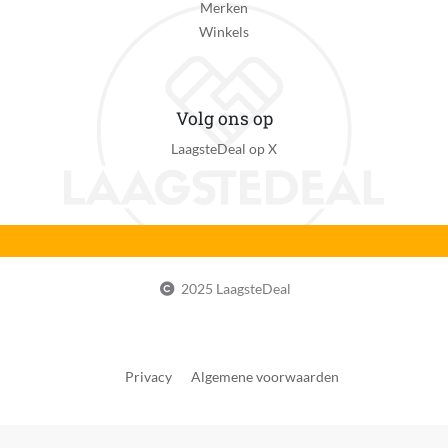
Merken
Ja
Winkels
Oplaadtijd
1 minuut
Volg ons op
Batterij duur
50 minuut
LaagsteDeal op X
Type scheren
Scheerkoppen
Materiaal messen
Roestvrij staal
2025 LaagsteDeal
Aantal mesjes / scheerringen
3
Flexibele scheerkop
Privacy
Algemene voorwaarden
Ja
Vervangingsindicator kop of blad