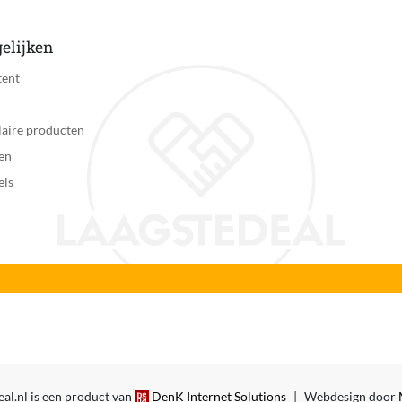
elijken
tent
aire producten
en
els
al.nl is een product van
DenK Internet Solutions
|
Webdesign door