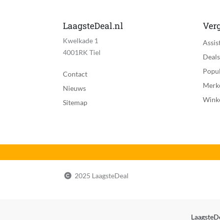
LaagsteDeal.nl
Verg
Kwelkade 1
Assis
4001RK Tiel
Deals
Popul
Contact
Merk
Nieuws
Wink
Sitemap
2025 LaagsteDeal
LaagsteDe