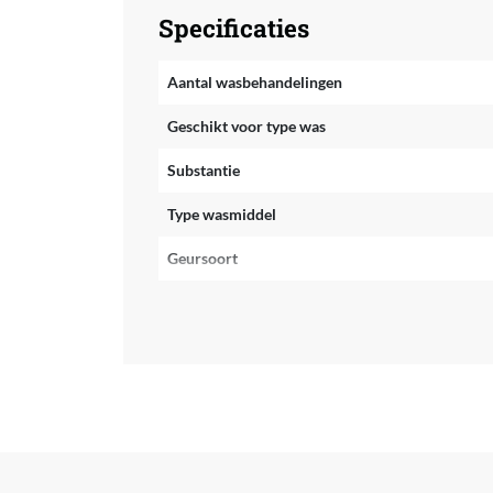
Specificaties
Aantal wasbehandelingen
Geschikt voor type was
Substantie
Type wasmiddel
Geursoort
Parfumvrij
Verpakkingstype
Verpakkingsgewicht
Inhoud
Signaalwoord