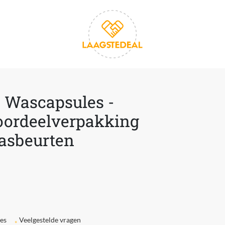
1 Wascapsules -
oordeelverpakking
Wasbeurten
ies
Veelgestelde vragen