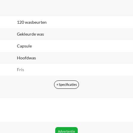
120 wasbeurten
Gekleurde was
Capsule
Hoofdwas
Fris
Nee
+ Specificaties
Voordeel
3201 g
3.77 kg
Waarschuwing
Advertentie