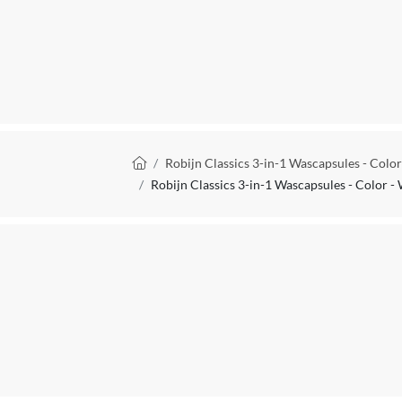
Voorzorgsaanduiding (P-zinnen)
Type wasadditief
Verpakking breedte
Verpakking hoogte
Kruimelpad
Robijn Classics 3-in-1 Wascapsules - Colo
Robijn Classics 3-in-1 Wascapsules - Color -
Verpakking lengte
Verpakkingsniveau
EAN