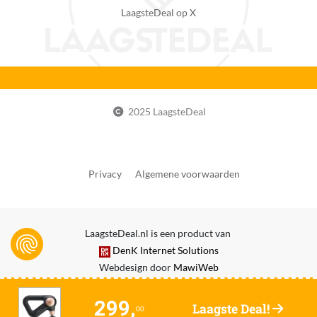
LaagsteDeal op X
Verpakking breedte
216 mm
Verpakking hoogte
90 mm
Verpakking lengte
2025 LaagsteDeal
248 mm
Verpakkingsgewicht
1.45 kg
Privacy
Algemene voorwaarden
Verpakkingsinhoud
Theragun Sense (2e generatie) apparaat Ingebouwd
LaagsteDeal.nl is een product van
LCD-scherm 2 massage-opzetstukken: Dampener &
DenK Internet Solutions
Standard Ball USB-C oplaadkabel Luxe draagtas
Webdesign door
MawiWeb
EAN
0840295409924
299,
Laagste Deal!
00