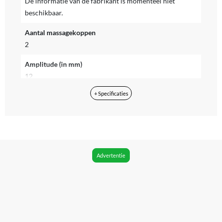
De informatie van de fabrikant is momenteel niet
beschikbaar.
Aantal massagekoppen
2
Amplitude (in mm)
12
+ Specificaties
Bediening
Knoppen
Blokkeerkracht (in KG)
14 kg
Advertentie
CE markering
Zichtbaar
Compatible met app
Ja