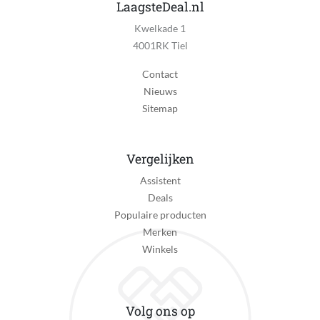
LaagsteDeal.nl
Maximale batterijduur
Kwelkade 1
120 minuten
4001RK Tiel
Meegeleverde accessoires
Contact
USB-C kabel, Opbergtas
Nieuws
Sitemap
Product gewicht
0.73 kg
RPM (rotatiesnelheid)
Vergelijken
2400 r/min
Assistent
Deals
Reparatie type
Populaire producten
Pick-up en return
Merken
Taal handleiding
Winkels
Duits, Engels
Type massage
Volg ons op
Klopmassage, Ontspanningsmassage, Vibratie massage