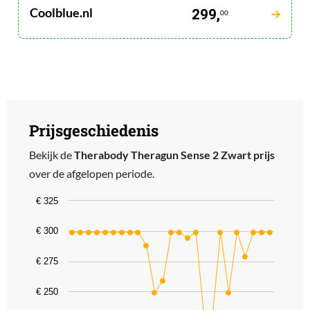
Coolblue.nl
299,
00
Prijsgeschiedenis
Bekijk de
Therabody Theragun Sense 2 Zwart prijs
over de afgelopen periode.
Chart
€ 325
Line chart with 25 data points.
€ 300
The chart has 1 X axis displaying categories.
The chart has 1 Y axis displaying values. Data ranges from 229 to 
€ 275
€ 250