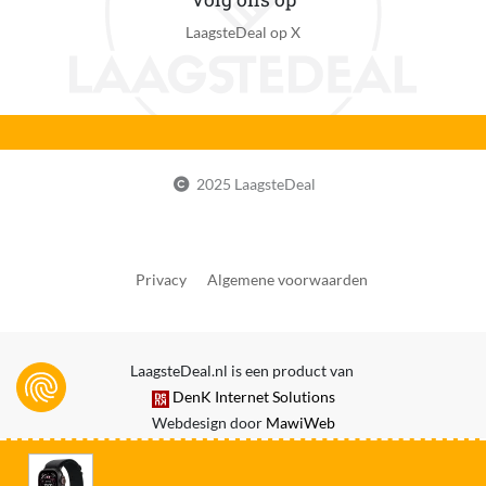
Spraakbesturing
LaagsteDeal op X
Met Valdetectie
Ja
Inclusief navigatiefunctie
Ja
2025 LaagsteDeal
Ondersteuning met updates
Minimaal 12 maanden na introductiedatum
Compatibel met
Privacy
Algemene voorwaarden
Met apparaten in het ecosysteem van fabrikant
Wifi vereist
Niet van toepassing
LaagsteDeal.nl is een product van
DenK Internet Solutions
Bluetooth vereist
Webdesign door
MawiWeb
Ja
Mobiele data verbinding mogelijk