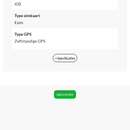
iOS
Type simkaart
Esim
Type GPS
Zelfstandige GPS
Geschikt om mee te betalen
+ Specificaties
Nee
WIFI
Ja
Bluetooth
Advertentie
Ja
Formaat horlogekast
49 mm
Waterdichtheid