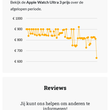
Bekijk de
Apple Watch Ultra 3 prijs
over de
afgelopen periode.
Chart
€ 1000
Line chart with 68 data points.
€ 900
The chart has 1 X axis displaying categories.
The chart has 1 Y axis displaying values. Data ranges from 632.4 t
€ 800
€ 700
€ 600
End of interactive chart.
Reviews
Jij kunt ons helpen om anderen te
informeren!