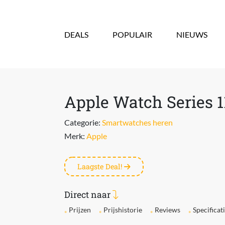
Overslaan en naar de inhoud gaan
DEALS
POPULAIR
NIEUWS
Apple Watch Series 1
Categorie:
Smartwatches heren
Merk:
Apple
Laagste Deal!
Direct naar
Prijzen
Prijshistorie
Reviews
Specificat