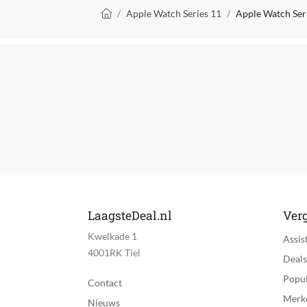
Kruimelpad
Apple Watch Series 11
Apple Watch Ser
Primair gebruik smartwatch
Smartphone functies
Met Valdetectie
Inclusief navigatiefunctie
Ondersteuning met updates
Compatibel met
Wifi vereist
Bluetooth vereist
LaagsteDeal.nl
Verg
Kwelkade 1
Mobiele data verbinding mogelijk
Assis
4001RK Tiel
Deals
Kan zelfstandig met internet verbinden
Popul
Contact
Merk
Merk
Nieuws