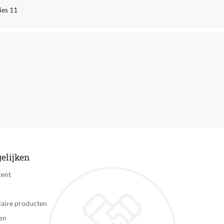
ies 11
Inzicht in sport, Inzicht in gezondheid
Muziekbediening vanaf smartwatch, Opnemen en ophangen, Not
Ja
Ja
Minimaal 12 maanden na introductiedatum
Met apparaten in het ecosysteem van fabrikant
Ja
Ja
elijken
Ja
tent
Ja
aire producten
Apple
en