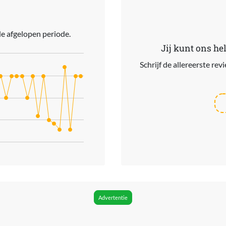
e afgelopen periode.
Jij kunt ons he
Schrijf de allereerste re
ries.
s. Data ranges from 678 to 819.
Advertentie