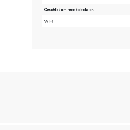
Geschikt om mee te betalen
WIFI
Bluetooth
Formaat horlogekast
Waterdichtheid
Vorm horlogekast
Weergave horlogewijzers
Touchscreen
Batterijduur wearable
Meetwaarden
Activiteit