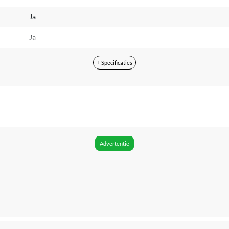
Ja
Ja
Ja
+ Specificaties
42 mm
5 ATM (Regen- & Spatwaterdicht)
Vierkant met afgeronde hoeken
Digitaal
Advertentie
Ja
24 uur
Caloriemeting, Hartslagfunctie, Inzicht in hoeveelheid slaap (ur
Fietsen, Zwemmen, Hardlopen, Fitness