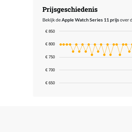
Prijsgeschiedenis
Bekijk de
Apple Watch Series 11 prijs
over d
Chart
€ 850
Line chart with 39 data points.
€ 800
The chart has 1 X axis displaying catego
€ 750
The chart has 1 Y axis displaying value
€ 700
€ 650
End of interactive chart.