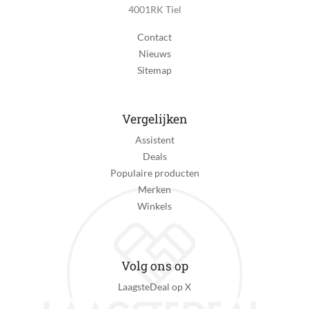
4001RK Tiel
Vorm platen
Contact
Afgeronde platen
Nieuws
Sitemap
Haarklem
Nee
Minimale temperatuur
Vergelijken
28 °C
Assistent
Deals
Maximale temperatuur
Populaire producten
150 °C
Merken
Ion technologie
Winkels
Ja
Keramische verwarmingselementen
Volg ons op
Nee
LaagsteDeal op X
Met verzorgende olie
Nee