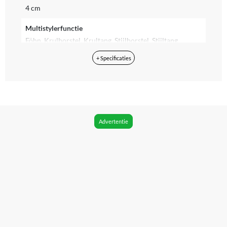
4 cm
Multistylerfunctie
Föhn, Krulborstel, Krultang, Stijlborstel, Stijltang
+ Specificaties
Minimum diameter krultang
Groot - 3 cm en groter
Maximum diameter krultang
Extra groot - 3,5 cm en groter
Advertentie
Meegeleverde accessoires
Blaasmond, Opbergdoos, Opzetborstel, Opzetkam,
Platte stijlborstel, Reinigingsborsteltje, Ronde
krulborstel, Spiraalopzetstuk
Kleur
Oranje, Roze
Materiaal
Keramische coating