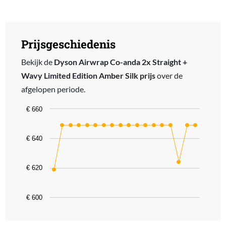
Prijsgeschiedenis
Bekijk de
Dyson Airwrap Co-anda 2x Straight +
Wavy Limited Edition Amber Silk prijs
over de
afgelopen periode.
Chart
€ 660
Line chart with 18 data points.
The chart has 1 X axis displaying categories.
€ 640
The chart has 1 Y axis displaying values. Data ranges from 619 to 
€ 620
€ 600
End of interactive chart.