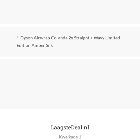
Merk
Dyson
Afgeronde platen
Kruimelpad
Dyson Airwrap Co-anda 2x Straight + Wavy Limited
Ja
Edition Amber Silk
EAN
5025155119891
Breedte van de platen
Extra brede platen (breder dan 3,5 cm)
Extra brede platen
Nee
Flexibele platen
Nee
LaagsteDeal.nl
Steam styler
Kwelkade 1
Nee