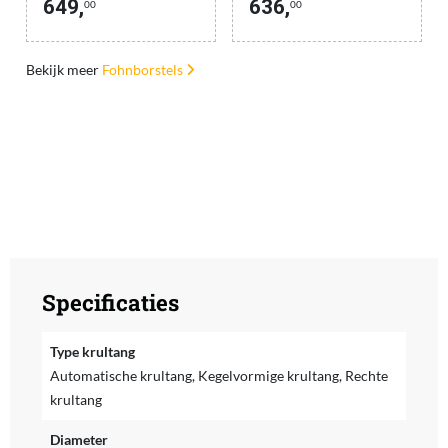
649,
636,
00
00
Bekijk meer
Fohnborstels
Specificaties
Type krultang
Automatische krultang, Kegelvormige krultang, Rechte
krultang
Diameter