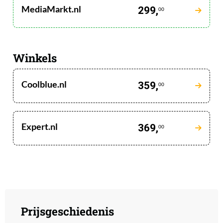
MediaMarkt.nl
299,
00
Winkels
Coolblue.nl
359,
00
Expert.nl
369,
00
Prijsgeschiedenis