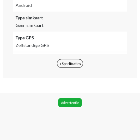
Android
Type simkaart
Geen simkaart
Type GPS
Zelfstandige GPS
Inclusief NFC
+ Specificaties
Ja
Geschikt om mee te betalen
Ja
WIFI
Advertentie
Ja
Bluetooth
Ja
Bluetooth versie