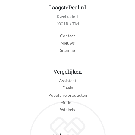
AMOLED
LaagsteDeal.nl
Kwelkade 1
Scherm afmetingen
4001RK Tiel
1.5 in
Contact
Weergave horlogewijzers
Nieuws
Digitaal
Sitemap
Touchscreen
Ja
Vergelijken
Kleur horlogeband
Assistent
Wit
Deals
Materiaal horlogeband
Populaire producten
Siliconen, Aluminium
Merken
Winkels
Batterijduur wearable
24 uur
Batterijduur tijdens gebruik GPS