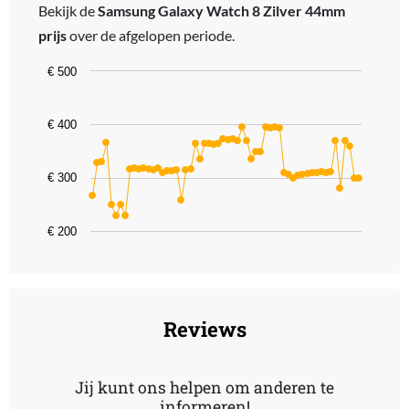
Bekijk de
Samsung Galaxy Watch 8 Zilver 44mm
prijs
over de afgelopen periode.
Chart
€ 500
Line chart with 58 data points.
The chart has 1 X axis displaying categories.
€ 400
The chart has 1 Y axis displaying values. Data ranges from 228.99 
€ 300
€ 200
End of interactive chart.
Reviews
Jij kunt ons helpen om anderen te
informeren!