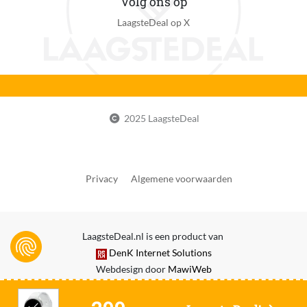
Volg ons op
5 uur
LaagsteDeal op X
Accu/batterij capaciteit in mAh
435 mAh
Draadloos opladen
Ja
2025 LaagsteDeal
Meetwaarden
Barometer, Bewegingssensor, Caloriemeting,
Hartslagfunctie, Inzicht in hoeveelheid slaap (uren),
Inzicht in verschillende slaapfasen, Stappenteller,
Privacy
Algemene voorwaarden
Stressmonitor
Activiteit
LaagsteDeal.nl is een product van
Fietsen, Hardlopen, Skiën, Snowboarden, Zwemmen
DenK Internet Solutions
Primair gebruik smartwatch
Webdesign door
MawiWeb
Inzicht in gezondheid, Inzicht in sport