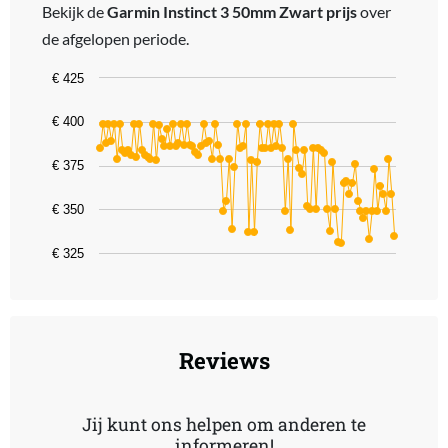
Bekijk de
Garmin Instinct 3 50mm Zwart prijs
over
de afgelopen periode.
Chart
€ 425
Line chart with 106 data points.
€ 400
The chart has 1 X axis displaying categories.
The chart has 1 Y axis displaying values. Data ranges from 331 to 
€ 375
€ 350
€ 325
End of interactive chart.
Reviews
Jij kunt ons helpen om anderen te
informeren!