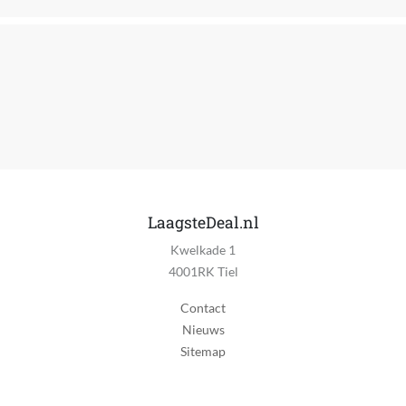
Materiaal
Kunststof
Vorm horlogekast
Cirkel
Kleur horlogekast
Zwart
Batterijduur wearable
432 uur
LaagsteDeal.nl
Kwelkade 1
Batterijduur tijdens gebruik GPS
4001RK Tiel
32 uur
Contact
Accu/batterij capaciteit in mAh
Nieuws
0 mAh
Sitemap
Draadloos opladen
Nee