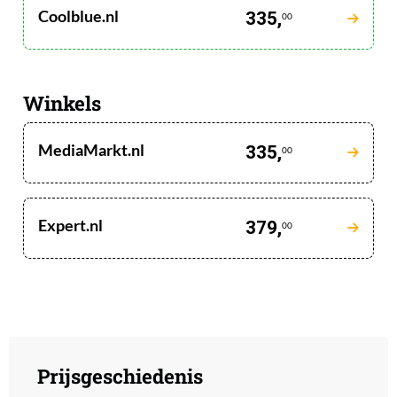
Coolblue.nl
335,
00
Winkels
MediaMarkt.nl
335,
00
Expert.nl
379,
00
Prijsgeschiedenis