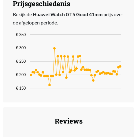
Prijsgeschiedenis
Bekijk de
Huawei Watch GT5 Goud 41mm prijs
over
de afgelopen periode.
Chart
€ 350
Line chart with 54 data points.
€ 300
The chart has 1 X axis displaying categories.
The chart has 1 Y axis displaying values. Data ranges from 161.15 
€ 250
€ 200
€ 150
End of interactive chart.
Reviews