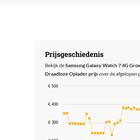
Prijsgeschiedenis
Bekijk de
Samsung Galaxy Watch 7 4G Gro
Draadloze Oplader prijs
over de afgelopen 
Chart
€ 500
Line chart with 46 data points.
€ 400
The chart has 1 X axis displaying catego
The chart has 1 Y axis displaying value
€ 300