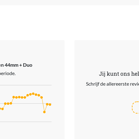
en 44mm + Duo
periode.
Jij kunt ons he
Schrijf de allereerste re
ries.
s. Data ranges from 231 to 454.