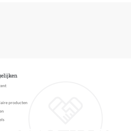
elijken
tent
aire producten
en
els