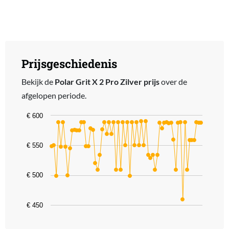
Prijsgeschiedenis
Bekijk de
Polar Grit X 2 Pro Zilver prijs
over de
afgelopen periode.
Chart
€ 600
Line chart with 66 data points.
The chart has 1 X axis displaying categories.
€ 550
The chart has 1 Y axis displaying values. Data ranges from 459.08 
€ 500
€ 450
End of interactive chart.