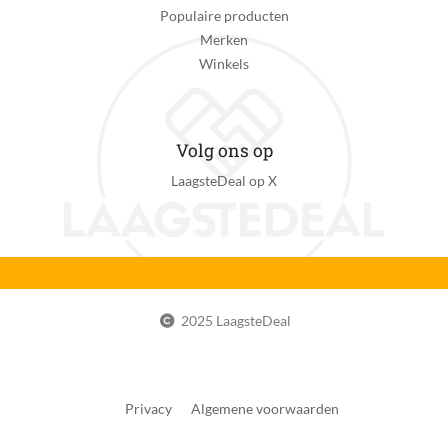
Inclusief virtuele workouts
Populaire producten
Ja
Merken
Winkels
Golf specificaties
Niet van toepassing
Primair gebruik smartwatch
Volg ons op
Inzicht in sport
LaagsteDeal op X
Smartphone functies
Muziekbediening vanaf smartwatch, Notificaties
ontvangen, Opnemen en ophangen
Muziek afspelen zonder smartphone
Nee
2025 LaagsteDeal
Met navigatie
Ja
Privacy
Algemene voorwaarden
Met Valdetectie
Nee