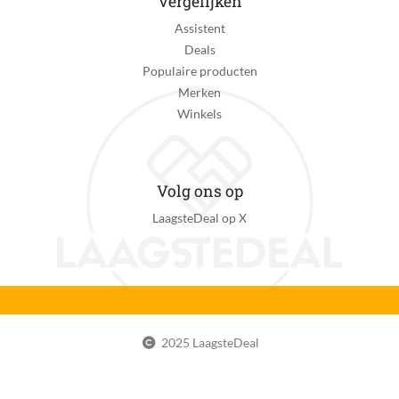
Vergelijken
Activiteit
Assistent
Atletiek, Cross Fit, Fietsen, Fitness, Hardlopen,
Deals
Multisport, Slapen, Stappen, Traplopen, Wandelen,
Populaire producten
Wielrennen, Zwemmen
Merken
Winkels
Primair gebruik smartwatch
Als sieraad om je pols, Inzicht in gezondheid, Inzicht in
sport, Verlengstuk van je Android smartphone,
Verlengstuk van je Apple iPhone
Volg ons op
LaagsteDeal op X
Smartphone functies
Notificaties ontvangen
Met Valdetectie
Nee
Inclusief navigatiefunctie
2025 LaagsteDeal
Ja
Scherm