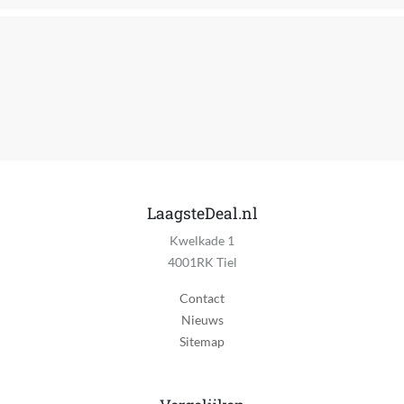
Vorm horlogekast
Cirkel
Kleur horlogekast
Blauw
Batterijduur wearable
30 uur
Batterijduur tijdens gebruik GPS
43200 uur
LaagsteDeal.nl
Kwelkade 1
Draadloos opladen
4001RK Tiel
Nee
Contact
Meetwaarden
Nieuws
Bloeddrukmeter, Caloriemeting, ECG functie,
Sitemap
Hartslagfunctie, Hoogtemeter, Stappenteller,
Temperatuurmeter, Tracking menstruatiecyclus,
Zuurstofgehalte in bloed