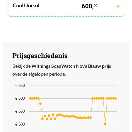
Coolblue.nl
600,
00
Prijsgeschiedenis
Bekijk de
Withings ScanWatch Nova Blauw prijs
over de afgelopen periode.
Chart
€ 650
Line chart with 42 data points.
€ 600
The chart has 1 X axis displaying categories.
The chart has 1 Y axis displaying values. Data ranges from 500 to 
€ 550
€ 500