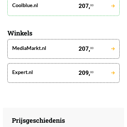
Coolblue.nl
207,
00
Winkels
MediaMarkt.nl
207,
00
Expert.nl
209,
00
Prijsgeschiedenis