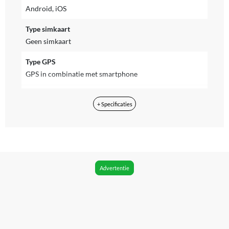
Android, iOS
Type simkaart
Geen simkaart
Type GPS
GPS in combinatie met smartphone
Inclusief NFC
+ Specificaties
Ja
Geschikt om mee te betalen
Ja
WIFI
Advertentie
Ja
Bluetooth
Ja
Bluetooth versie