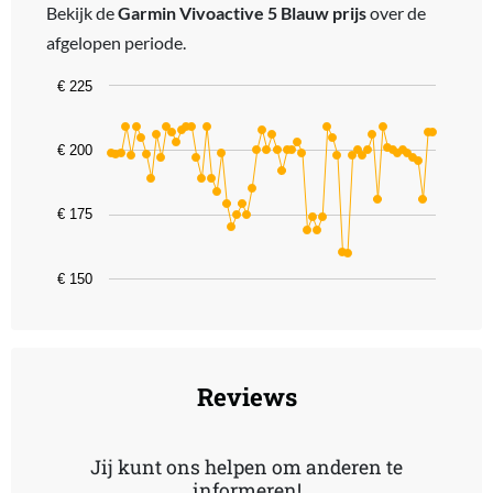
Bekijk de
Garmin Vivoactive 5 Blauw prijs
over de
afgelopen periode.
Chart
€ 225
Line chart with 65 data points.
The chart has 1 X axis displaying categories.
€ 200
The chart has 1 Y axis displaying values. Data ranges from 160 to 
€ 175
€ 150
End of interactive chart.
Reviews
Jij kunt ons helpen om anderen te
informeren!