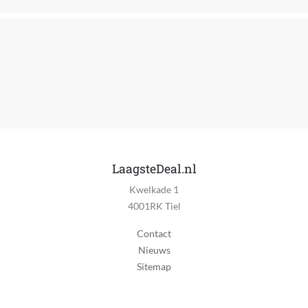
Soort oplader
USB-lader
Geschikt voor lichaamsdeel
Gezicht
Type baardgroei
Licht, Middel
Draadloos
Ja
LaagsteDeal.nl
Kwelkade 1
Bruikbaar tijdens laden
4001RK Tiel
Nee
Contact
Spoelbaar
Nieuws
Ja
Sitemap
Reinigingsstation
Nee