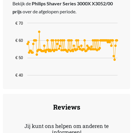
Bekijk de
Philips Shaver Series 3000X X3052/00
prijs
over de afgelopen periode.
Chart
€ 70
Line chart with 109 data points.
The chart has 1 X axis displaying categories.
€ 60
The chart has 1 Y axis displaying values. Data ranges from 48.99 t
€ 50
€ 40
End of interactive chart.
Reviews
Jij kunt ons helpen om anderen te
informeren!