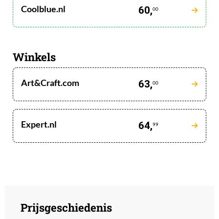
Coolblue.nl
60,
00
Winkels
Art&Craft.com
63,
00
Expert.nl
64,
99
Prijsgeschiedenis