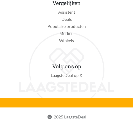
Vergelijken
Schoonmaak indicator
Assistent
Ja
Deals
Oplaadtijd
Populaire producten
1 uur
Merken
Winkels
Batterij duur
60 minuut
Type scheren
Volg ons op
Scheerkoppen
LaagsteDeal op X
Materiaal messen
RVS
Aantal mesjes / scheerringen
3
2025 LaagsteDeal
Flexibele scheerkop
Ja