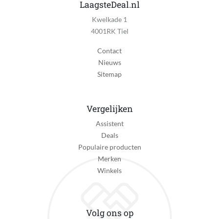
Nee
LaagsteDeal.nl
Kwelkade 1
Schoonmaak indicator
4001RK Tiel
Ja
Contact
Oplaadtijd
Nieuws
1 minuut
Sitemap
Batterij duur
60 minuut
Vergelijken
Type scheren
Assistent
Scheerkoppen
Deals
Aantal mesjes / scheerringen
Populaire producten
3
Merken
Winkels
Flexibele scheerkop
Ja
Vervangingsindicator kop of blad
Volg ons op