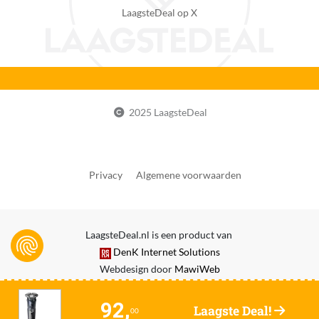
Ja
LaagsteDeal op X
Geintegreerde precisietrimmer
Ja
Snel laden functionaliteit
Ja
2025 LaagsteDeal
Batterij indicator
Ja
Draadloos opladen
Privacy
Algemene voorwaarden
Ja
CE markering
Zichtbaar
LaagsteDeal.nl is een product van
DenK Internet Solutions
Geschikt voor nat scheren
Webdesign door
MawiWeb
Ja
Geslacht
92,
Laagste Deal!
00