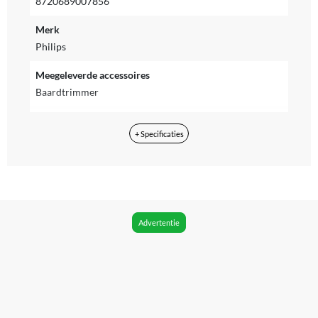
8720689007856
Merk
Philips
Meegeleverde accessoires
Baardtrimmer
Voedingstype
+ Specificaties
Accu
Met display
Nee
Kleur
Advertentie
Blauw
Uitzonderingen fabrieksgarantie
-
Fabrieksgarantie termijn