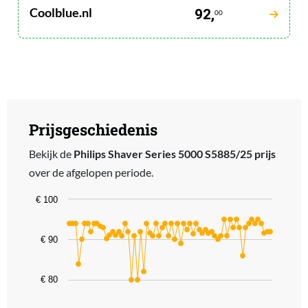
Coolblue.nl
92,
00
Prijsgeschiedenis
Bekijk de
Philips Shaver Series 5000 S5885/25 prijs
over de afgelopen periode.
Chart
€ 100
Line chart with 66 data points.
The chart has 1 X axis displaying categories.
€ 90
The chart has 1 Y axis displaying values. Data ranges from 80 to 95
€ 80