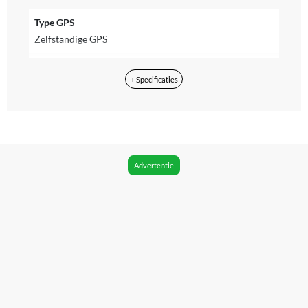
Type GPS
Zelfstandige GPS
Inclusief NFC
+ Specificaties
Ja
Geschikt om mee te betalen
Ja
WIFI
Advertentie
Ja
Bluetooth
Ja
Bluetooth versie
Bluetooth Low Energy
Formaat horlogekast
50 mm