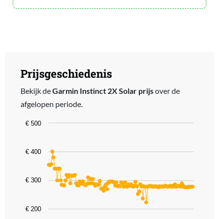
Prijsgeschiedenis
Bekijk de
Garmin Instinct 2X Solar prijs
over de
afgelopen periode.
Chart
€ 500
Line chart with 122 data points.
The chart has 1 X axis displaying categories.
€ 400
The chart has 1 Y axis displaying values. Data ranges from 222.99 
€ 300
€ 200