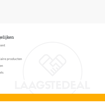
Niet van toepassing
Niet van toepassing
Niet van toepassing
Niet van toepassing
elijken
Niet van toepassing
tent
Niet van toepassing
aire producten
12 jaar
en
els
Niet van toepassing
Nee
Kunstmatige intelligentie
Universeel