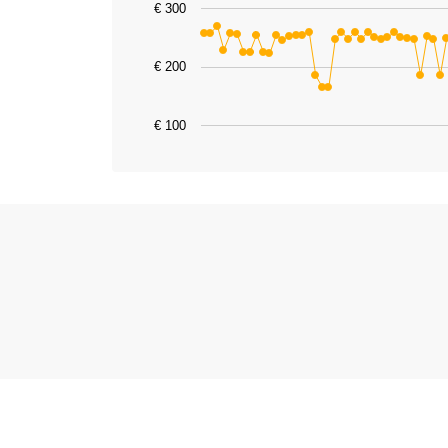
€ 300
The chart has 1 X axis displaying catego
The chart has 1 Y axis displaying value
€ 200
€ 100
End of interactive chart.