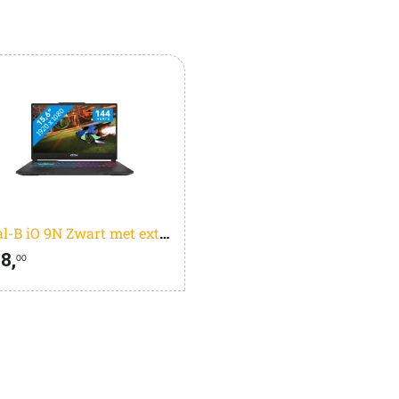
Oral-B iO 9N Zwart met extra opzetborstel
8,
00