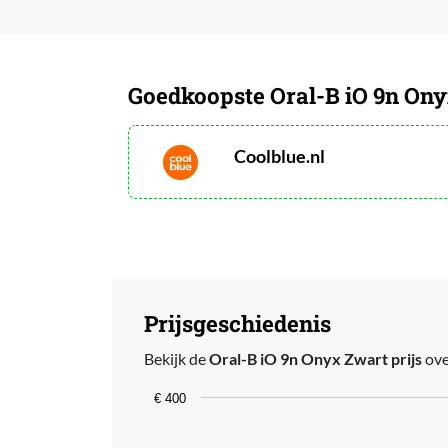
Goedkoopste Oral-B iO 9n On
Coolblue.nl
Prijsgeschiedenis
Bekijk de
Oral-B iO 9n Onyx Zwart prijs
ove
Chart
€ 400
Line chart with 63 data points.