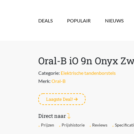
Overslaan en naar de inhoud gaan
DEALS
POPULAIR
NIEUWS
Oral-B iO 9n Onyx Zw
Categorie:
Elektrische tandenborstels
Merk:
Oral-B
Laagste Deal!
Direct naar
Prijzen
Prijshistorie
Reviews
Specificat