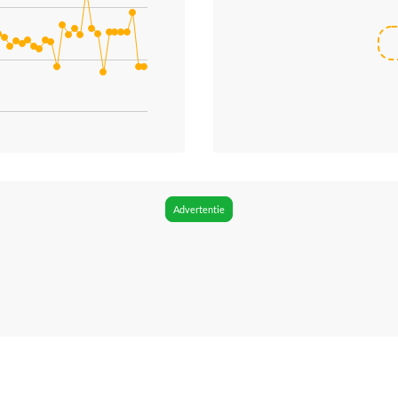
ries.
s. Data ranges from 165 to 335.
Advertentie