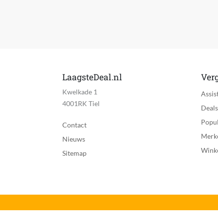
App werkt op besturingssyteem
Delen van gebruikersgegevens vereist
Bluetooth vereist
Mobiele data verbinding mogelijk
LaagsteDeal.nl
Verg
Kwelkade 1
Betaalde diensten vereist
Assis
4001RK Tiel
Deals
Ondersteuning met updates
Popul
Contact
Aanbevolen minimum leeftijd
Merk
Nieuws
Wink
CE markering
Sitemap
Geschikt voor melkgebit
Smartfuncties
Taal handleiding