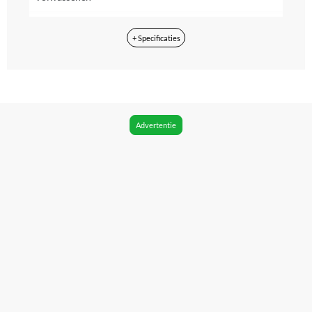
Batterij indicator
+ Specificaties
Ja
Fabrieksgarantie termijn
2 jaar
Kleur
Advertentie
Zwart
Hardheid
Medium
Poetstechniek
3D magnetisch: roterend, vibrerend en pulserend
Poetsdruksensor
Ja, met licht- en trilsensor
Timer
Ja