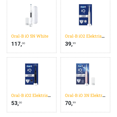
Oral-B iO 5N White
Oral-B iO2 Elektrische Tandenborstel - Calm Pink - 1 stuk
117,
39,
00
99
Oral-B iO2 Elektrische Tandenborstel - Night Black - 1 stuk
Oral-B iO 3N Elektrische Tandenborstel - Roze
53,
70,
00
99