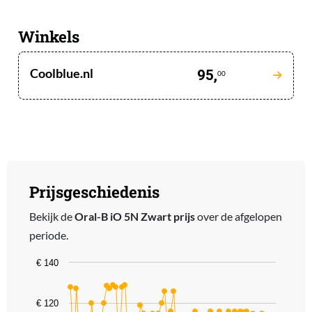
Winkels
Coolblue.nl
95,
00
Prijsgeschiedenis
Bekijk de
Oral-B iO 5N Zwart prijs
over de afgelopen
periode.
Chart
€ 140
Line chart with 68 data points.
The chart has 1 X axis displaying categories.
€ 120