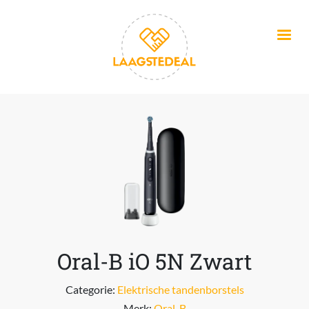
Overslaan en naar de inhoud gaan
Oral-B iO 5N Zwart
Categorie:
Elektrische tandenborstels
Merk:
Oral-B