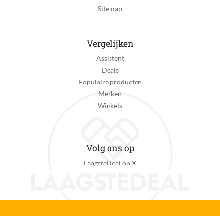
Sitemap
Snel laden functionaliteit
Nee
Vergelijken
Batterij duur
Assistent
0 minuut
Deals
Voedingstype
Populaire producten
Batterij
Merken
Winkels
Aantal meegeleverde handvatten
1
Aantal meegeleverde borstels
Volg ons op
1
LaagsteDeal op X
Meegeleverde Tandenborstel Accessoires
Houder voor opzetborstels, Oplaadstation, Reisetui, 1
Opzetborstel
Verpakkingsinhoud