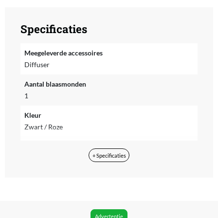
Specificaties
Meegeleverde accessoires
Diffuser
Aantal blaasmonden
1
Kleur
Zwart / Roze
Materiaal
+ Specificaties
Kunststof
Merk
Rowenta
Snoerlengte
Advertentie