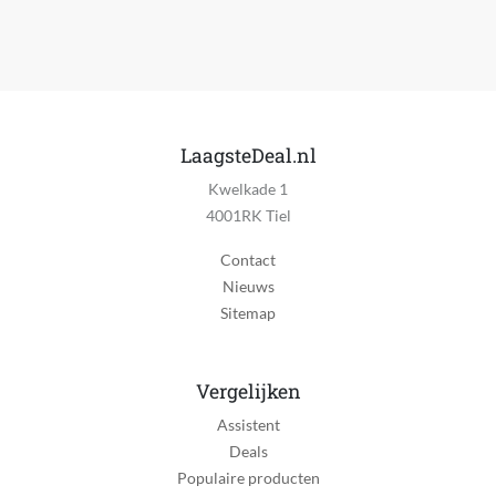
Nee
Draadloos
Nee
Flexibel roterend koord
Nee
LaagsteDeal.nl
Kwelkade 1
Ophangbaar
4001RK Tiel
Ja
Contact
Koude lucht positie
Nieuws
Ja
Sitemap
Aantal snelheden
2
Vergelijken
Aantal warmtestanden
Assistent
3
Deals
Inklapbare handgreep
Populaire producten