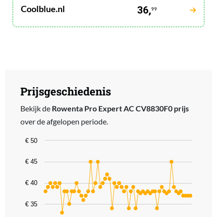
Coolblue.nl
36,
99
Prijsgeschiedenis
Bekijk de
Rowenta Pro Expert AC CV8830F0 prijs
over de afgelopen periode.
Chart
€ 50
Line chart with 62 data points.
€ 45
The chart has 1 X axis displaying categories.
The chart has 1 Y axis displaying values. Data ranges from 32.99 t
€ 40
€ 35