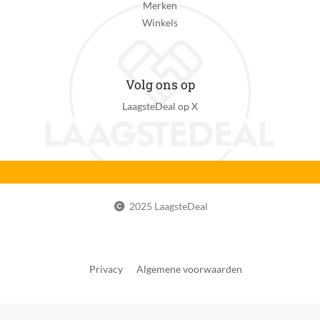
Nee
Merken
Winkels
Fabrieksgarantie termijn
2 jaar
Uitzonderingen fabrieksgarantie
Volg ons op
15 jaar repareerbaarheid tegen een eerlijke prijs ter
LaagsteDeal op X
ondersteuning van Rowenta's inzet voor duurzame
producten.
Reparatie type
Carry-in
CE markering
2025 LaagsteDeal
Zichtbaar
Gewicht van föhn
810 g
Privacy
Algemene voorwaarden
Inclusief volume diffuser
Ja