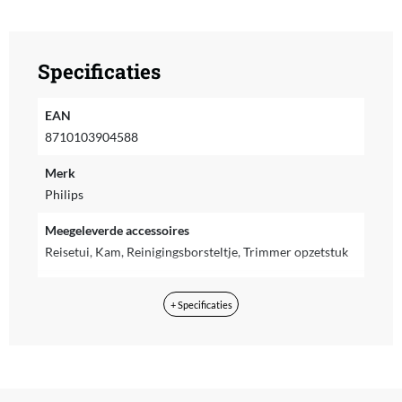
Specificaties
EAN
8710103904588
Merk
Philips
Meegeleverde accessoires
Reisetui, Kam, Reinigingsborsteltje, Trimmer opzetstuk
Voedingstype
+ Specificaties
Accu
Met display
Nee