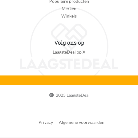
Populaire producten
90 minuut
Merken
Snoerlengte
Winkels
0 m
Materiaal messen
Volg ons op
RVS
LaagsteDeal op X
Zelfslijpende messen
Ja
Verstelbare kammen
Ja
Manier van lengte-instelling
2025 LaagsteDeal
Via draaimechanisme
Maximale verstelbare lengte
28 mm
Privacy
Algemene voorwaarden
Minimale verstelbare lengte