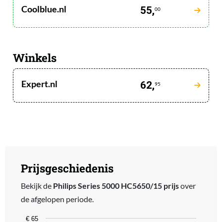
Coolblue.nl
55,
00
Winkels
Expert.nl
62,
95
Prijsgeschiedenis
Bekijk de
Philips Series 5000 HC5650/15 prijs
over
de afgelopen periode.
Chart
€ 65