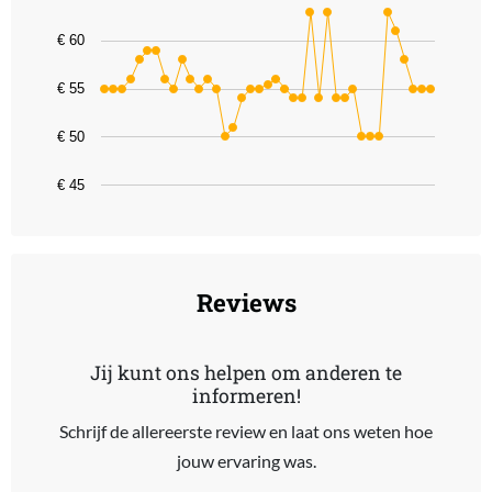
Line chart with 39 data points.
€ 60
The chart has 1 X axis displaying categories.
The chart has 1 Y axis displaying values. Data ranges from 49.99 t
€ 55
€ 50
€ 45
End of interactive chart.
Reviews
Jij kunt ons helpen om anderen te
informeren!
Schrijf de allereerste review en laat ons weten hoe
jouw ervaring was.