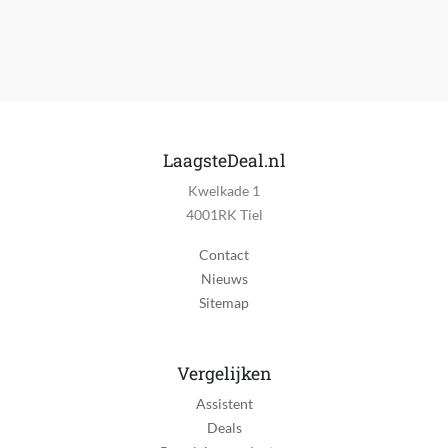
Stopcontact
Geschikt voor lichaamsdeel
Hoofd
Draadloos
Nee
LaagsteDeal.nl
Bruikbaar tijdens laden
Kwelkade 1
Ja
4001RK Tiel
Nat en droog te gebruiken
Contact
Nee
Nieuws
Sitemap
Spoelbaar
Ja
Oplaadtijd
Vergelijken
60 minuut
Assistent
Deals
Batterij duur