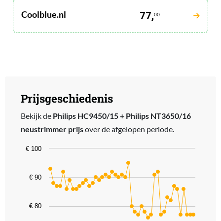
Coolblue.nl
77,
00
Prijsgeschiedenis
Bekijk de
Philips HC9450/15 + Philips NT3650/16
neustrimmer prijs
over de afgelopen periode.
Chart
€ 100
Line chart with 45 data points.
The chart has 1 X axis displaying categories.
€ 90
The chart has 1 Y axis displaying values. Data ranges from 76 to 95
€ 80