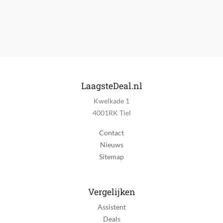
Geheugenfunctie
Ja
Bediening via mobiele app
Ja
Bewegingen per minuut
62000
LaagsteDeal.nl
Kwelkade 1
Soort oplader
4001RK Tiel
Via oplaadglas, Oplaadstation
Contact
Oplaadtijd
Nieuws
19 uur
Sitemap
Snel laden functionaliteit
Nee
Vergelijken
Batterij duur
Assistent
60 minuut
Deals