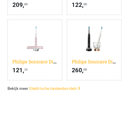
209,
122,
00
00
Philips Sonicare DiamondClean 9000 HX9911/84 Gradient Pink
Philips Sonicare DiamondClean 9000 HX9914/57
121,
260,
15
00
Bekijk meer
Elektrische tandenborstels