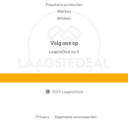
Voedingstype
Populaire producten
Adapter/ lichtnet
Merken
Winkels
Aantal meegeleverde handvatten
1
Aantal meegeleverde borstels
Volg ons op
1
LaagsteDeal op X
Meegeleverde Tandenborstel Accessoires
Reisetui, Oplaadglas, Oplaadstation
Verpakkingsinhoud
1 Elektrische tandenborstel, opzetborstels: 1 C3
Premium Plaque Defense, dockingstation, glazen
2025 LaagsteDeal
oplader
Uitzonderingen fabrieksgarantie
X
Privacy
Algemene voorwaarden
Reparatie type