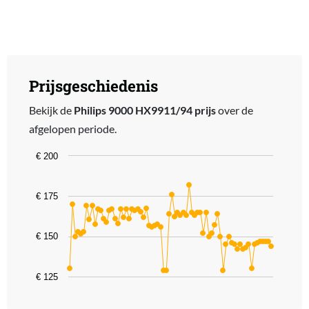
Prijsgeschiedenis
Bekijk de
Philips 9000 HX9911/94 prijs
over de
afgelopen periode.
Chart
€ 200
Line chart with 72 data points.
The chart has 1 X axis displaying categories.
€ 175
The chart has 1 Y axis displaying values. Data ranges from 129 to 
€ 150
€ 125
End of interactive chart.