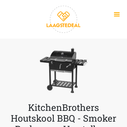
Overslaan en naar de inhoud gaan
KitchenBrothers
Houtskool BBQ - Smoker