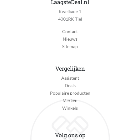
LaagsteDeal.nl
Nee
Kwelkade 1
Inclusief thermometer
4001RK Tiel
Ja
Contact
Inclusief verwijderbare aslade
Nieuws
Ja
Sitemap
Inclusief luchtrooster
Ja
Vergelijken
Inclusief onderstel
Assistent
Ja
Deals
Populaire producten
Inclusief slang
Merken
Nee
Winkels
Met zijbrander
Nee
Volg ons op
Met zijtafel