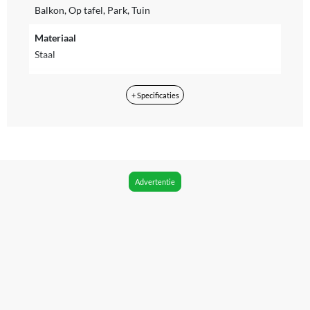
Balkon, Op tafel, Park, Tuin
Materiaal
Staal
Type houtskoolbarbecue
+ Specificaties
Open grillbarbecue
Inclusief hoes
Nee
Diameter kookoppervlak
Advertentie
57 cm
Product breedte
62.50 cm
Product lengte
120.50 cm
Product hoogte