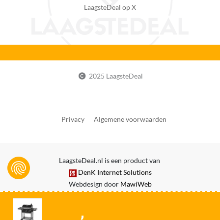
LaagsteDeal op X
Ja
Aantal branders
0
Verpakkingsinhoud
KitchenBrothers 2-in-1 Houtskool BBQ XL (1x),
2025 LaagsteDeal
Inklapbare zijtafels (2x), Handleiding (1x)
EAN
8720195259787
Privacy
Algemene voorwaarden
Fabrieksgarantie termijn
2 jaar
LaagsteDeal.nl is een product van
Reparatie type
DenK Internet Solutions
Carry-in
Webdesign door
MawiWeb
Uitzonderingen fabrieksgarantie
-
,