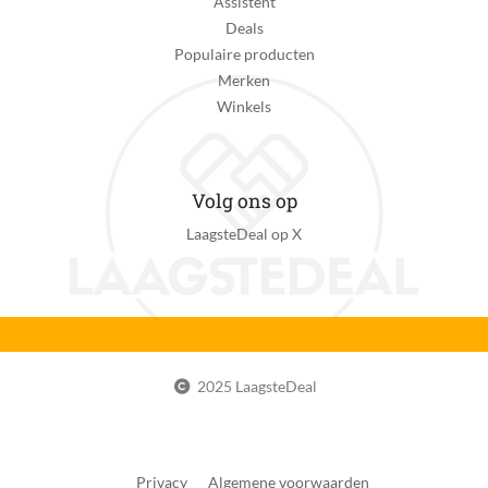
Assistent
Geen opties
Deals
Sluiting
Populaire producten
Veters
Merken
Winkels
Uitneembare zool
Nee
Verpakking breedte
Volg ons op
208 mm
LaagsteDeal op X
Verpakking hoogte
133 mm
Verpakking lengte
359 mm
2025 LaagsteDeal
Verpakkingsgewicht
934 g
EAN
Privacy
Algemene voorwaarden