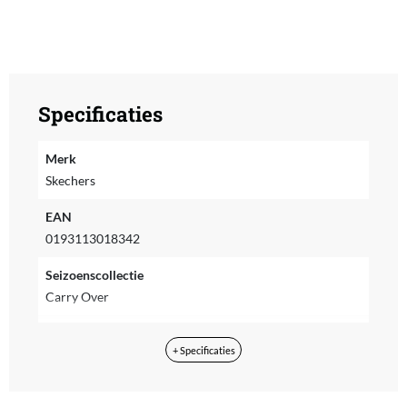
Specificaties
Merk
Skechers
EAN
0193113018342
Seizoenscollectie
Carry Over
Seizoensjaar
+ Specificaties
Carry Over
Model