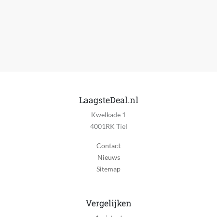
Synthetisch
Materiaal zool
Rubber
Hakvorm
Geen
Kleding artikelnummer
73690-BBK
LaagsteDeal.nl
Kwelkade 1
Maatadvies
4001RK Tiel
Valt normaal: bestel je eigen maat
Contact
Patroon
Nieuws
Effen
Sitemap
Schoen wijdte
G
Vergelijken
Schoenopties