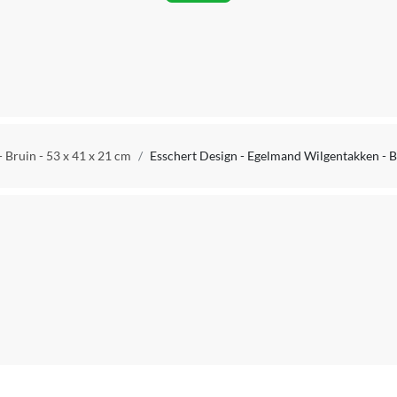
 Bruin - 53 x 41 x 21 cm
Esschert Design - Egelmand Wilgentakken - Br