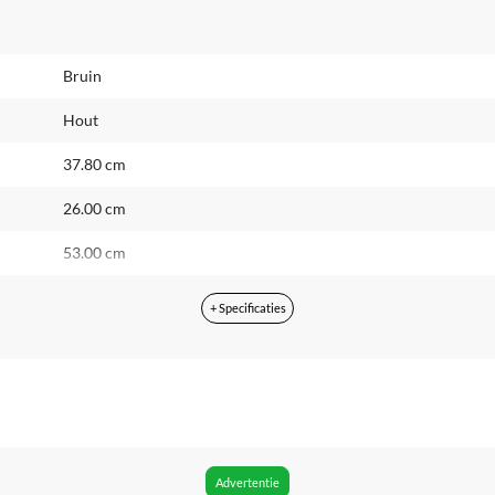
Bruin
Hout
37.80 cm
26.00 cm
53.00 cm
380 mm
+ Specificaties
264 mm
524 mm
547 g
8714982012846
Advertentie