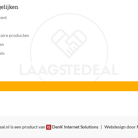
elijken
tent
aire producten
en
els
al.nl is een product van
DenK Internet Solutions
|
Webdesign door