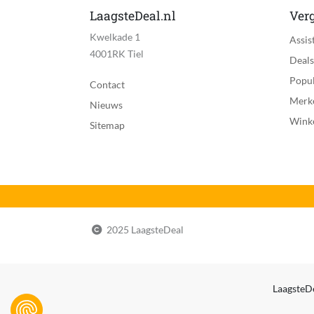
LaagsteDeal.nl
Verg
Kwelkade 1
Assis
4001RK Tiel
Deals
Popul
Contact
Merk
Nieuws
Wink
Sitemap
2025 LaagsteDeal
LaagsteDe