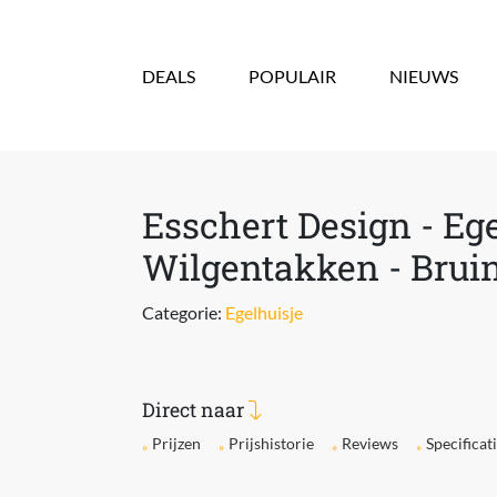
Overslaan en naar de inhoud gaan
DEALS
POPULAIR
NIEUWS
Esschert Design - E
Wilgentakken - Bruin 
Categorie:
Egelhuisje
Direct naar
Prijzen
Prijshistorie
Reviews
Specificat