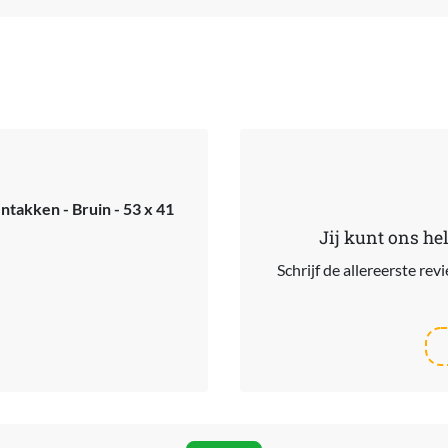
takken - Bruin - 53 x 41
Jij kunt ons he
Schrijf de allereerste re