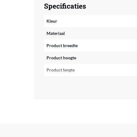
Specificaties
Kleur
Materiaal
Product breedte
Product hoogte
Product lengte
Verpakking breedte
Verpakking hoogte
Verpakking lengte
Verpakkingsgewicht
EAN