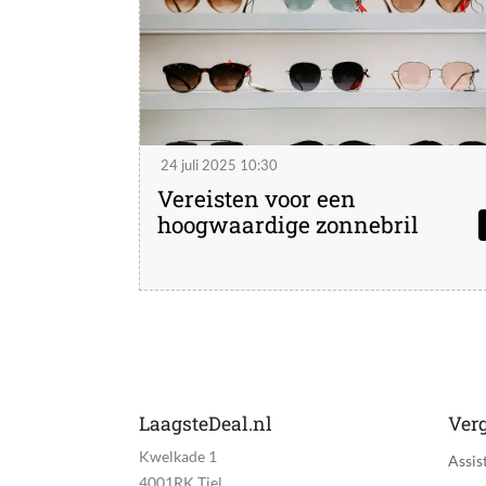
24 juli 2025 10:30
Vereisten voor een
hoogwaardige zonnebril
LaagsteDeal.nl
Verg
Kwelkade 1
Assis
4001RK Tiel