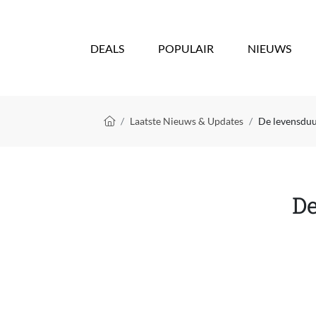
Overslaan en naar de inhoud gaan
DEALS
POPULAIR
NIEUWS
Kruimelpad
Laatste Nieuws & Updates
De levensduu
De