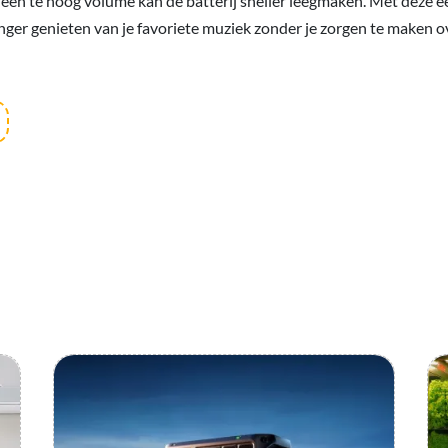
 een te hoog volume kan de batterij sneller leegmaken. Met deze 
nger genieten van je favoriete muziek zonder je zorgen te maken o