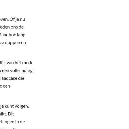
ven. Of je nu
ieden ons de
Maar hoe lang
oze doppen en
lijk van het merk
een volle lading.
plaadcase die
je een
je kunt volgen.
ikt. Dit
llingen in de