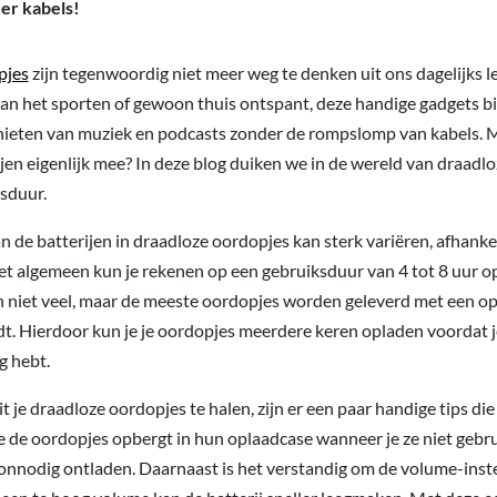
er kabels!
pjes
zijn tegenwoordig niet meer weg te denken uit ons dagelijks le
an het sporten of gewoon thuis ontspant, deze handige gadgets b
enieten van muziek en podcasts zonder de rompslomp van kabels. 
jen eigenlijk mee? In deze blog duiken we in de wereld van draadl
sduur.
 de batterijen in draadloze oordopjes kan sterk variëren, afhanke
t algemeen kun je rekenen op een gebruiksduur van 4 tot 8 uur op 
en niet veel, maar de meeste oordopjes worden geleverd met een o
dt. Hierdoor kun je je oordopjes meerdere keren opladen voordat 
g hebt.
 je draadloze oordopjes te halen, zijn er een paar handige tips die 
e de oordopjes opbergt in hun oplaadcase wanneer je ze niet gebru
onnodig ontladen. Daarnaast is het verstandig om de volume-inste