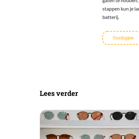
gaten te houden;
stappen kun je la
batterij.
Oordopjes
Lees verder