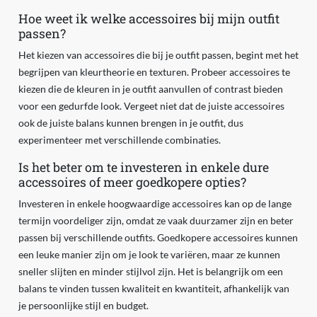
Hoe weet ik welke accessoires bij mijn outfit
passen?
Het kiezen van accessoires die bij je outfit passen, begint met het
begrijpen van kleurtheorie en texturen. Probeer accessoires te
kiezen die de kleuren in je outfit aanvullen of contrast bieden
voor een gedurfde look. Vergeet niet dat de juiste accessoires
ook de juiste balans kunnen brengen in je outfit, dus
experimenteer met verschillende combinaties.
Is het beter om te investeren in enkele dure
accessoires of meer goedkopere opties?
Investeren in enkele hoogwaardige accessoires kan op de lange
termijn voordeliger zijn, omdat ze vaak duurzamer zijn en beter
passen bij verschillende outfits. Goedkopere accessoires kunnen
een leuke manier zijn om je look te variëren, maar ze kunnen
sneller slijten en minder stijlvol zijn. Het is belangrijk om een
balans te vinden tussen kwaliteit en kwantiteit, afhankelijk van
je persoonlijke stijl en budget.