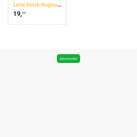
Little Dutch Rugtasje Fairy Garden
19,
99
Advertentie