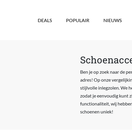
Overslaan en naar de inhoud gaan
DEALS
POPULAIR
NIEUWS
Schoenacces
Ben je op zoek naar de pe
adres! Op onze vergelijki
stijlvolle inlegzolen. We 
zodat je eenvoudig kunt zie
functionaliteit, wij hebbe
schoenen uniek!